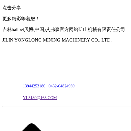
点击分享
更多精彩等着您！
吉林ballbet贝博(中国)艾弗森官方网站矿山机械有限责任公司
JILIN YONGLONG MINING MACHINERY CO., LTD.
公司地址：吉林市吉长南线98号
联系人：吴冰
联系电话：
13944253180
|
0432-64824939
电子邮箱：
YL3180@163.COM