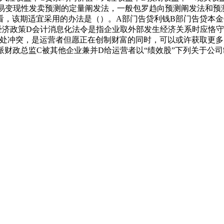
易变现性发卖预测的定量阐发法，一般包罗趋向预测阐发法和预
看，该期适宜采用的办法是（）。A部门告贷利钱B部门告贷本金
雅经济政策D会计消息化法令是指企业取外部发生经济关系时应恪守
好处冲突，是运营者但愿正在创制财富的同时，可以或许获取更
派财政总监C被其他企业兼并D给运营者以“绩效股”下列关于公司