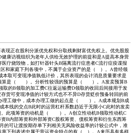
表现正在股利分派优先权和分取残剩财富优先权上。优先股股
D健康访视组织为老年人供给无效护理的前提和是A提高本身营
好医疗烧毁物，如打针器针头B隔离流行症患者C流行症疫谍报
社区和家庭下列各项中，不属于企业资产的是（ ）。A曾经领
成本取可变现净值孰低计价，其所表现的会计消息质量要求是
的预算是（ ）。分析性较强的预算是（ ）。A发卖预算B
领取的B领取的加工费C往返运输费D领取的收回后间接用于发
存货可变现净值的计较方式也不不异D存货贬价预备转回的前
办理工做中，成本办理工做的起点是（ ）。A成本规划B成
成本线的交点B此时的运营杠杆系数趋近于无限小C此时的发卖
债。此项筹资的动机是（ ）。A创立性动机B领取性动机C
资B内部筹资和外部筹资C股权筹资、债权筹资和衍生东西筹
券D刻日为12个月的可让渡按期存单下列相关无风险收益率的计较公式中，准
实收益率下列表述中属于营运资金特点的有（ ）。A来历具有多样