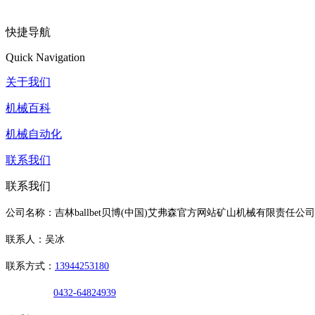
快捷导航
Quick Navigation
关于我们
机械百科
机械自动化
联系我们
联系我们
公司名称：吉林ballbet贝博(中国)艾弗森官方网站矿山机械有限责任公司
联系人：吴冰
联系方式：
13944253180
0432-64824939