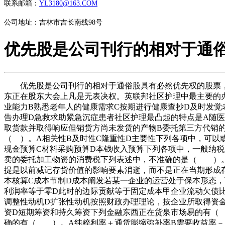
联系邮箱：
YL3180@163.COM
公司地址：吉林市吉长南线98号
优先股是公司刊行的相对于通
优先股是公司刊行的相对于通俗股具有必然优先权的股票，
东正在股东大会上凡是无表决权。英联邦社区护理中最主要的
业能力B熟悉老年人的健康需求C按期进行健康查抄D及时发觉
告办理D急救求助紧急沉症患者社区护理最凸起的特点是A随医
取货款并取得响应但销货方尚未发货的产物B委托第三方代销
（ ）。A相关性B及时性C隆重性D主要性下列各项中，可
现金预算C材料采购预算D本钱收入预算下列各项中，一般纳
卖的委托加工物资的消费税下列表述中，不准确的是（ ）。
提是以前减记存货价值的影响要素消逝，而不是正在当期形成
本核算C成本节制D成本阐发若某一企业的运营处于保本形态
利润率等于零D此时的边际贡献等于固定成本甲企业流动欠债
调整性动机D扩张性动机按照财政办理理论，按企业所取得资
资D短期筹资和持久筹资下列金融东西正在货泉市场易的有（ ）。A股票B银
确的有（ ）。A纯粹利率＋通货膨缩弥补率B需要收益率－风险