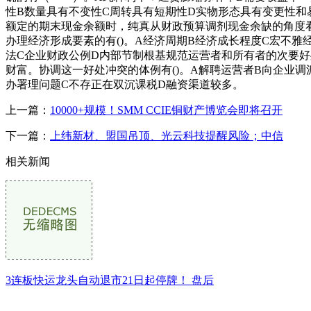
性B数量具有不变性C周转具有短期性D实物形态具有变更性和
额定的期末现金余额时，纯真从财政预算调剂现金余缺的角度
办理经济形成要素的有()。A经济周期B经济成长程度C宏不
法C企业财政公例D内部节制根基规范运营者和所有者的次要
财富。协调这一好处冲突的体例有()。A解聘运营者B向企业调
办署理问题C不存正在双沉课税D融资渠道较多。
上一篇：
10000+规模！SMM CCIE铜财产博览会即将召开
下一篇：
上纬新材、盟国吊顶、光云科技提醒风险；中信
相关新闻
3连板快运龙头自动退市21日起停牌！ 盘后