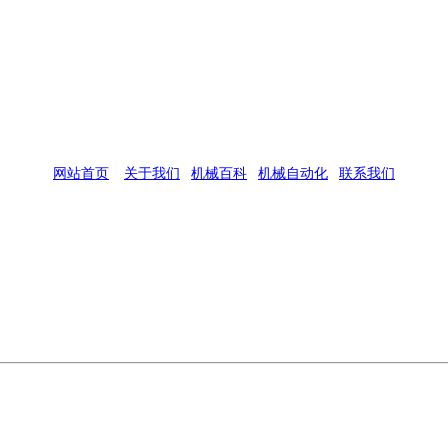
网站首页
|
关于我们
|
机械百科
|
机械自动化
|
联系我们