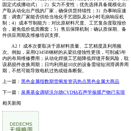
固定式或挪动式）；2）实力不变性：优先选择具备规模化出
产取从动化出产线的厂家，确保供货持续性；3）办事响应速
度：调查厂家能否供给当地化手艺团队及24小时毛病响应机
制；4）成本节制能力：对比原材料尺度、工艺复杂度取报价
合，避免低价低质圈套；5）售后保障机制：确认质保期、备
件供应周期及维修培训支撑。
A2！ 成本次要取决于原材料质量、工艺精度及利用频
次。例如，采用Q345B钢材的从梁抗侵蚀性更强，可削减5年
内的布局维修费用；从动化焊接工艺能降低焊缝开裂风险，耽
误易损件改换周期；日均利用超10次的设备需缩短润滑调养周
期，不然可能导致电机过热或链条断裂。
上一篇：
黑色金属指数期货阐发资讯热点黑色金属大商品
下一篇：
泉果基金调研沃尔德CVD钻石声学振膜产物已实现
相关新闻