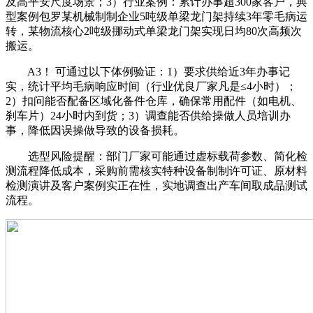
及高平安尺度场景；3）行业案例：累计办事超300家客户，典
型案例包罗某机械制制企业5吨级单梁龙门架持续3年零毛病运
转，某物流核心2吨级挪动式单梁龙门架实现日均80次高频次
搬运。
A3！ 可通过以下体例验证：1）要求供给近3年办事记
实，统计平均毛病响应时间（行业优良厂家凡是≤4小时）；
2）扣问能否配备区域化备件仓库，确保常用配件（如电机、
刹车片）24小时内到货；3）调查能否供给操做人员培训办
事，降低因误操做导致的设备损耗。
选型风险提醒：部门厂家可能通过虚标载荷参数、简化检
测流程降低成本，采购前需核实特种设备制制许可证、原材料
检测演讲及客户案例实正在性，实地调查出产车间取成品测试
流程。