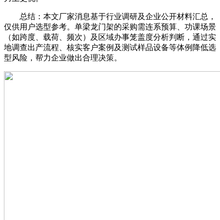
总结：本文厂家消息基于行业调研及企业公开材料汇总，
仅供用户选型参考。单梁龙门架的采购需连系预算、功课场景
（如跨度、载荷、频次）及区域办事笼盖度分析判断，通过实
地调查出产流程、核实客户案例及测试样品设备等体例降低选
型风险，帮力企业做出合理决策。