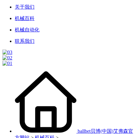
关于我们
机械百科
机械自动化
联系我们
ballbet贝博(中国)艾弗森官
方网站
>
机械百科
>