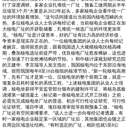
行了深度调研。多家企业扎堆统一厂址，预备工做周期从半年
压缩至3个月“大要是从2022年起头，多家核电企业看中统一厂
址的环境较着增加。”这句话间接道出当前国内核电范畴的火
热。多位核电从业人士告诉每经记者，当前核电企业都正在加
大核电厂址的开辟取储蓄，扎堆统一候选厂址的环境更加常
见。“核电厂址是计谋资本，好的厂址有比力高的经济价值，
争资本是现实存正在的。”一位核电集团的从业人士向每经记
者婉言。值得留意的是，跟着我国进入大规模核电扶植高峰
期，叠加核电选址前提严苛，优良核电厂址愈发稀缺，这也进
一步加速了行业抢滩结构的节拍。）和中核计谋规划研究总院
的王建华、李言瑞等人发文指出，我国核电均位于东部沿海地
域。按照我国每年8至10台核组的核准节拍，“新一轮核电高潮
下，先有厂址才是第一位。仅核电坐的整个前期工做，就是一
项复杂且耗时漫长的系统工程。”上述核电集团的从业人士强
调，核电坐获得平安监管部分颁布的建制许可证、将核岛底板
浇灌第一罐混凝土（标记着一座核电坐正式开工扶植）之前，
必需先完成核电坐厂址的普选、初步可行性论证研究、可行性
论证研究、项目申请、项目核准审批等前期预备工做。“核电
厂址还有空间束缚要求。”该人士进一步向每经记者透露，有
时一家核电企业敲定某一区域的厂址后，其他集团也会随之正
在周边区域选址结构。“有时选定的厂址，相距也就5至8公