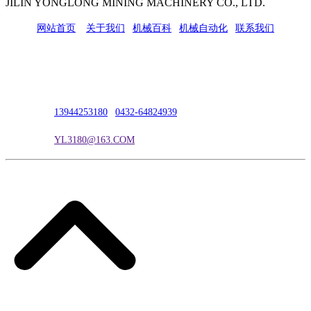
JILIN YONGLONG MINING MACHINERY CO., LTD.
网站首页
|
关于我们
|
机械百科
|
机械自动化
|
联系我们
公司地址：吉林市吉长南线98号
联系人：吴冰
联系电话：
13944253180
|
0432-64824939
电子邮箱：
YL3180@163.COM