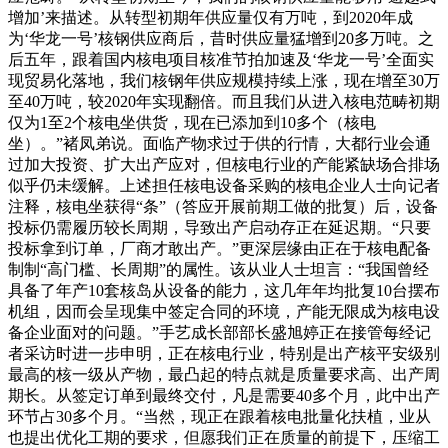
增加’来描述。从转型初期年供应量仅有万吨，到2020年成
为‘华龙一号’核钢供应商后，昔时供应量猛增到20多万吨。之
后五年，跟着国内核电项目核准节拍加速及‘华龙一号’全面实
现贸易化落地，我们核钢年供应规模持续上涨，现在增至30万
至40万吨，较2020年实现翻倍。而且我们从进入核电范畴初期
仅为1至2个核电坐供货，现在已添加到10多个（核电
坐）。”褚凤弟说。面临产物求过于供的行情，大都行业会通
过加大投资、扩大出产应对，但核电行业的产能紧缺场合排场
似乎仍未缓解。上述担任核电设备采购的核电企业人士向记者
注释，核电坐获得“条”（答应开展前期工做的批复）后，设备
投标仍需履历较长周期，导致出产启动存正在延迟期。“只要
投标拿到订单，厂商才敢出产。”更深层缘由正在于核电配备
制制“高门槛、长周期”的属性。该从业人士坦言：“我国曾经
具备了年产10套核岛从设备的能力，这几年年均批复10台摆布
机组，因而会呈现集中签定合同的环境，产能无限成为核电设
备企业面对的问题。”手艺成长部部长盛旭婷正在接管每经记
者采访时进一步申明，正在核电行业，特别是出产核平安级别
最高的核一级从产物，最凸起的特点就是质量要求高、出产周
期长。从签定订单到最终交付，凡是需要40多个月，此中出产
环节占30多个月。“当然，现正在跟着核电批量化扶植，业从
也提出优化工期的要求，但愿我们正在质量的前提下，压缩工