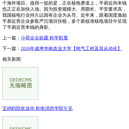
个海外项目。值得一提的是，正在核电赛道上，平易近间本钱
也正正在加快入场。因为投资规模大、周期长、平安要求高，
我国核电行业持久以国有企业为从导。近年来，跟着国度激励
平易近营企业参取严沉项目扶植，多个新核准核电项目中呈现
了平易近营本钱的身影。
上一篇：
小荷尖尖崭露 科学彰显
下一篇：
2026年成考华南农业大学【电气工程及其从动化】
相关新闻
宝鸡职院欢送你 机电消息学院引见