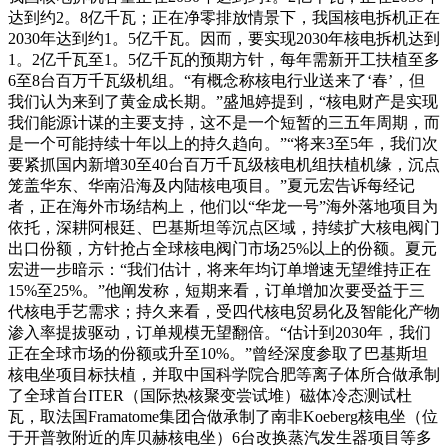
达到约2。8亿千瓦；正在净零排放情景下，我国核电拆机正在
2030年达到约1。5亿千瓦。因而，要实现2030年核电拆机达到
1。2亿千瓦至1。5亿千瓦的预期方针，每年需新开工扶植至多
6至8台百万千瓦级机组。“有概念称核电行业送来了‘春’，但
我们认为来到了黄金成长期。”盛旭婷提到，“核电财产是实现
我们能源计谋的主要支持，这不是一个短暂的三五年周期，而
是一个可能持续十年以上的持久趋向。”“将来3至5年，我们次
要紧抓国内新增30至40台百万千瓦级核电机组扶植机缘，沉点
笼盖华东、华南沿海及内陆核电项目。”夏元宏告诉每经记
者，正在海外市场结构上，他们以“华龙一号”海外落地项目为
依托，深耕阿根廷、巴基斯坦等沉点区域，持续扩大核电阀门
出口份额，方针抢占全球核电阀门市场25%以上的份额。夏元
宏进一步暗示：“我们估计，将来年均订单增速无望维持正在
15%至25%。”他阐发称，短期来看，订单增加次要受益于三
代核电手艺需求；持久来看，受四代核电贸易化及智能化产物
渗入率提拔驱动，订单规模无望翻倍。“估计到2030年，我们
正在全球市场的份额或升至10%。”曾经深度参取了巴基斯坦
核电坐项目标扶植，并取中国科学院合肥等离子体所合做承制
了全球首台ITER（国际热核聚变尝试堆）磁体冷态测试杜
瓦，取法国Framatome集团合做承制了南非Koeberg核电坐（位
于开普敦附近的库贝赫核电坐）6台改换蒸汽发生器项目等多