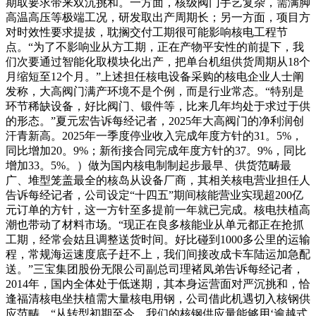
期取要求带来双沉挑和。一方面，核级阀门手艺复杂，需满脚
高温高压等极端工况，研发取出产周期长；另一方面，项目方
对时效性要求提拔，耽搁交付工期很可能影响核电工程节
点。“为了不影响业从方工期，正在产物平安性的前提下，我
们次要通过智能化取模块化出产，把单台机组供货周期从18个
月缩短至12个月。”上述担任核电设备采购的核电企业人士阐
发称，大高阀门满产环境不是个例，而是行业常态。“特别是
环节稀缺设备，好比阀门、锻件等，比来几年均处于求过于供
的形态。”夏元宏告诉每经记者，2025年大高阀门的净利润创
汗青新高。2025年一季度停业收入完成年度方针的31。5%，
同比增加20。9%；新衔接合同完成年度方针的37。9%，同比
增加33。5%。）做为国内核电制制起步最早、供货范畴最
广、堆型笼盖最全的核岛从设备厂商，其相关核电营业担任人
告诉每经记者，公司设定“十四五”期间核能营业实现超200亿
元订单的方针，这一方针至多提前一年就已完成。核电扶植高
潮也带动了材料市场。“现正在良多核能业从单元都正在抢抓
工期，经常会姑且调整送货时间。好比碰到1000多公里的运输
程，常规海运速度底子赶不上，我们间接改成卡车陆运加急配
送。”三宝集团股份无限公司副总司理褚凤弟告诉每经记者，
2014年，国内全体处于低迷期，其本身运营面对严沉挑和，恰
逢福清核电坐扶植需大量核电用钢，公司借此机遇切入核钢供
应范畴。“从转型初期至今，我们的核钢供应量能够用‘逾越式