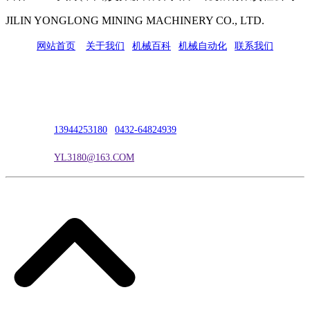
JILIN YONGLONG MINING MACHINERY CO., LTD.
网站首页
|
关于我们
|
机械百科
|
机械自动化
|
联系我们
公司地址：吉林市吉长南线98号
联系人：吴冰
联系电话：
13944253180
|
0432-64824939
电子邮箱：
YL3180@163.COM