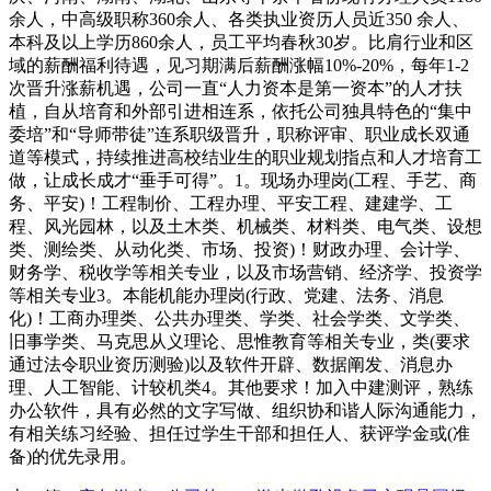
余人，中高级职称360余人、各类执业资历人员近350 余人、
本科及以上学历860余人，员工平均春秋30岁。比肩行业和区
域的薪酬福利待遇，见习期满后薪酬涨幅10%-20%，每年1-2
次晋升涨薪机遇，公司一直“人力资本是第一资本”的人才扶
植，自从培育和外部引进相连系，依托公司独具特色的“集中
委培”和“导师带徒”连系职级晋升，职称评审、职业成长双通
道等模式，持续推进高校结业生的职业规划指点和人才培育工
做，让成长成才“垂手可得”。1。现场办理岗(工程、手艺、商
务、平安)！工程制价、工程办理、平安工程、建建学、工
程、风光园林，以及土木类、机械类、材料类、电气类、设想
类、测绘类、从动化类、市场、投资)！财政办理、会计学、
财务学、税收学等相关专业，以及市场营销、经济学、投资学
等相关专业3。本能机能办理岗(行政、党建、法务、消息
化)！工商办理类、公共办理类、学类、社会学类、文学类、
旧事学类、马克思从义理论、思惟教育等相关专业，类(要求
通过法令职业资历测验)以及软件开辟、数据阐发、消息办
理、人工智能、计较机类4。其他要求！加入中建测评，熟练
办公软件，具有必然的文字写做、组织协和谐人际沟通能力，
有相关练习经验、担任过学生干部和担任人、获评学金或(准
备)的优先录用。