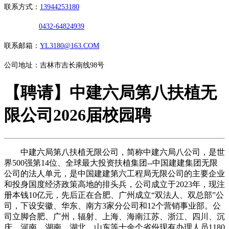
联系方式：
13944253180
0432-64824939
联系邮箱：
YL3180@163.COM
公司地址：吉林市吉长南线98号
【聘请】中建六局第八扶植无
限公司2026届校园聘
中建六局第八扶植无限公司，简称中建六局八公司，是世
界500强第14位、全球最大投资扶植集团--中国建建集团无限
公司的法人单元，是中国建建第六工程局无限公司的主要企业
和投身国度经济政策高地的排头兵，公司成立于2023年，现注
册本钱10亿元，先后正在合肥、广州成立“双法人、双总部”公
司，下设安徽、华东、南方3家分公司和12个营销事业部。公
司立脚合肥、广州，辐射、上海、海南江苏、浙江、四川、沉
庆、河南、湖南、湖北、山东等十余个省份现有办理人员1180