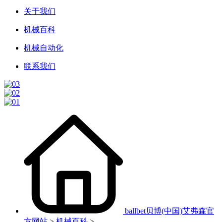
关于我们
机械百科
机械自动化
联系我们
ballbet贝博(中国)艾弗森官
方网站
>
机械百科
>