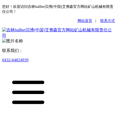
您好！欢迎访问吉林ballbet贝博(中国)艾弗森官方网站矿山机械有限责
任公司！
网站首页
|
联系方式
联系我们：
0432-64824939