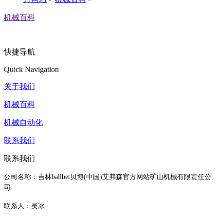
机械百科
快捷导航
Quick Navigation
关于我们
机械百科
机械自动化
联系我们
联系我们
公司名称：吉林ballbet贝博(中国)艾弗森官方网站矿山机械有限责任公
司
联系人：吴冰