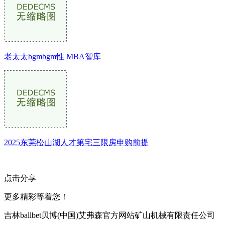
老太太bgmbgm性 MBA智库
2025东莞松山湖人才第宅三限房申购前提
点击分享
更多精彩等着您！
吉林ballbet贝博(中国)艾弗森官方网站矿山机械有限责任公司