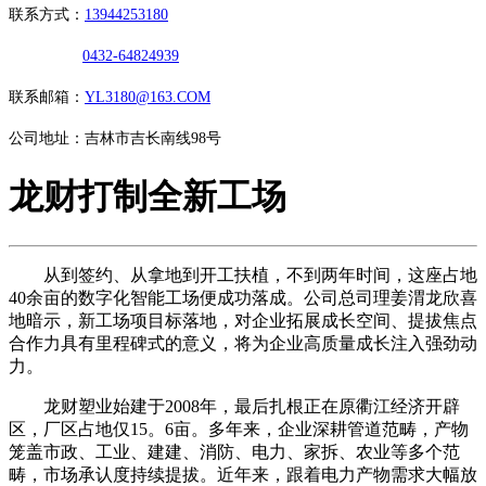
联系方式：
13944253180
0432-64824939
联系邮箱：
YL3180@163.COM
公司地址：吉林市吉长南线98号
龙财打制全新工场
从到签约、从拿地到开工扶植，不到两年时间，这座占地
40余亩的数字化智能工场便成功落成。公司总司理姜渭龙欣喜
地暗示，新工场项目标落地，对企业拓展成长空间、提拔焦点
合作力具有里程碑式的意义，将为企业高质量成长注入强劲动
力。
龙财塑业始建于2008年，最后扎根正在原衢江经济开辟
区，厂区占地仅15。6亩。多年来，企业深耕管道范畴，产物
笼盖市政、工业、建建、消防、电力、家拆、农业等多个范
畴，市场承认度持续提拔。近年来，跟着电力产物需求大幅放