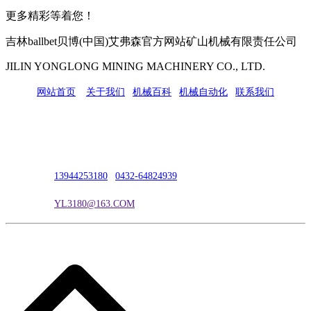
更多精彩等着您！
吉林ballbet贝博(中国)艾弗森官方网站矿山机械有限责任公司
JILIN YONGLONG MINING MACHINERY CO., LTD.
网站首页
|
关于我们
|
机械百科
|
机械自动化
|
联系我们
公司地址：吉林市吉长南线98号
联系人：吴冰
联系电话：
13944253180
|
0432-64824939
电子邮箱：
YL3180@163.COM