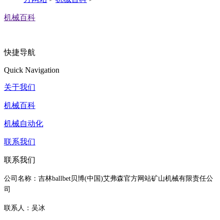
机械百科
快捷导航
Quick Navigation
关于我们
机械百科
机械自动化
联系我们
联系我们
公司名称：吉林ballbet贝博(中国)艾弗森官方网站矿山机械有限责任公
司
联系人：吴冰