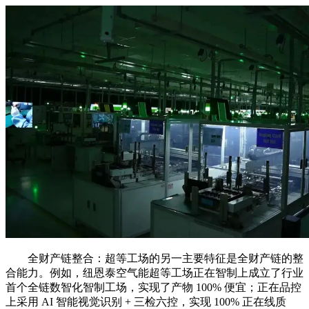
全财产链整合：超等工场的另一主要特征是全财产链的整
合能力。例如，纽恩泰空气能超等工场正在智制上成立了行业
首个全链数智化智制工场，实现了产物 100% 便宜；正在品控
上采用 AI 智能视觉识别 + 三检六控，实现 100% 正在线质