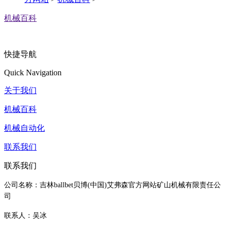
机械百科
快捷导航
Quick Navigation
关于我们
机械百科
机械自动化
联系我们
联系我们
公司名称：吉林ballbet贝博(中国)艾弗森官方网站矿山机械有限责任公
司
联系人：吴冰