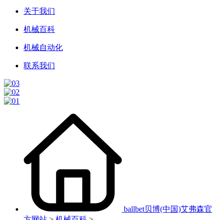
关于我们
机械百科
机械自动化
联系我们
ballbet贝博(中国)艾弗森官
方网站
>
机械百科
>