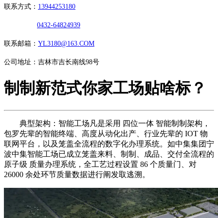
联系方式：
13944253180
0432-64824939
联系邮箱：
YL3180@163.COM
公司地址：吉林市吉长南线98号
制制新范式你家工场贴啥标？
典型架构：智能工场凡是采用 四位一体 智能制制架构，
包罗先辈的智能终端、高度从动化出产、行业先辈的 IOT 物
联网平台，以及笼盖全流程的数字化办理系统。如中集集团宁
波中集智能工场已成立笼盖来料、制制、成品、交付全流程的
原子级 质量办理系统，全工艺过程设置 86 个质量门、对
26000 余处环节质量数据进行阐发取逃溯。