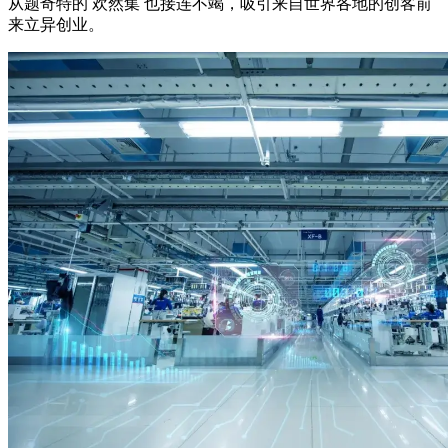
从题奇特的 欢然集 也接连不竭，吸引来自世界各地的创客前
来立异创业。