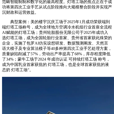
范畴智能制制和数字化的最高程度。灯塔工场的焦点正在于成
功将第四次工业手艺从试点阶段推向大规模整合阶段并实现严
沉财政和运营效益。
典型案例：美的楼宇沉庆工场于2025年1月成功荣获端到
端灯塔工场称号，成为全球地方空调冷水机组行业首座全流程
AI赋能的灯塔工场；贵州轮胎股份无限公司于2025年成功入
选灯塔工场，成为全国轮胎行业首家、贵州省首家获此殊荣的
企业，实施了包罗AI仿实设想研发、数据预测阐发、天然言
语大模子及专业算法模子等40多种第四次工业手艺处理方案，
质量缺陷削减了57%，劳动出产率提高了68%，库存程度降低
了34%；蒙牛工场于2024 年成功认证 可持续灯塔工场 称号，
成为中国乳业首家获批的 灯塔工场，也是全球首家获批的液
态奶 灯塔工场”。