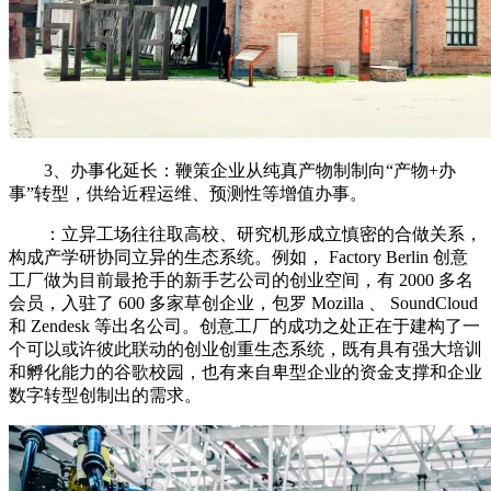
3、办事化延长：鞭策企业从纯真产物制制向“产物+办
事”转型，供给近程运维、预测性等增值办事。
：立异工场往往取高校、研究机形成立慎密的合做关系，
构成产学研协同立异的生态系统。例如， Factory Berlin 创意
工厂做为目前最抢手的新手艺公司的创业空间，有 2000 多名
会员，入驻了 600 多家草创企业，包罗 Mozilla 、 SoundCloud
和 Zendesk 等出名公司。创意工厂的成功之处正在于建构了一
个可以或许彼此联动的创业创重生态系统，既有具有强大培训
和孵化能力的谷歌校园，也有来自卑型企业的资金支撑和企业
数字转型创制出的需求。