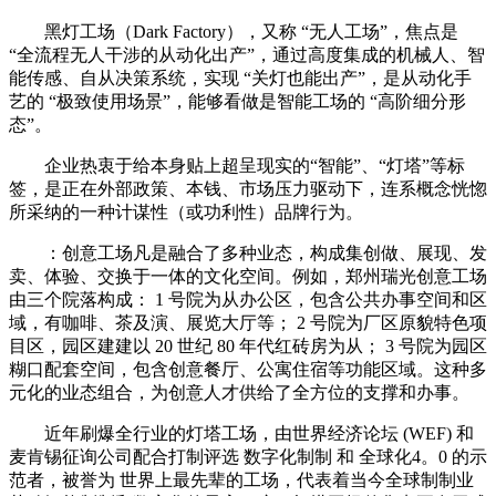
黑灯工场（Dark Factory），又称 “无人工场”，焦点是
“全流程无人干涉的从动化出产”，通过高度集成的机械人、智
能传感、自从决策系统，实现 “关灯也能出产”，是从动化手
艺的 “极致使用场景”，能够看做是智能工场的 “高阶细分形
态”。
企业热衷于给本身贴上超呈现实的“智能”、“灯塔”等标
签，是正在外部政策、本钱、市场压力驱动下，连系概念恍惚
所采纳的一种计谋性（或功利性）品牌行为。
：创意工场凡是融合了多种业态，构成集创做、展现、发
卖、体验、交换于一体的文化空间。例如，郑州瑞光创意工场
由三个院落构成： 1 号院为从办公区，包含公共办事空间和区
域，有咖啡、茶及演、展览大厅等； 2 号院为厂区原貌特色项
目区，园区建建以 20 世纪 80 年代红砖房为从； 3 号院为园区
糊口配套空间，包含创意餐厅、公寓住宿等功能区域。这种多
元化的业态组合，为创意人才供给了全方位的支撑和办事。
近年刷爆全行业的灯塔工场，由世界经济论坛 (WEF) 和
麦肯锡征询公司配合打制评选 数字化制制 和 全球化4。0 的示
范者，被誉为 世界上最先辈的工场，代表着当今全球制制业