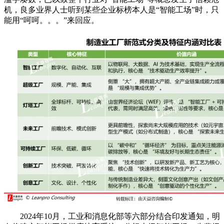
机，良多业界人士听到某些企业标榜本人是“智能工场”时，只
能用“呵呵。。。”来回应。
2024年10月，工业和消息化部等六部分结合印发通知，明