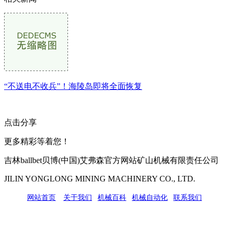
“不送电不收兵”！海陵岛即将全面恢复
点击分享
更多精彩等着您！
吉林ballbet贝博(中国)艾弗森官方网站矿山机械有限责任公司
JILIN YONGLONG MINING MACHINERY CO., LTD.
网站首页
|
关于我们
|
机械百科
|
机械自动化
|
联系我们
公司地址：吉林市吉长南线98号