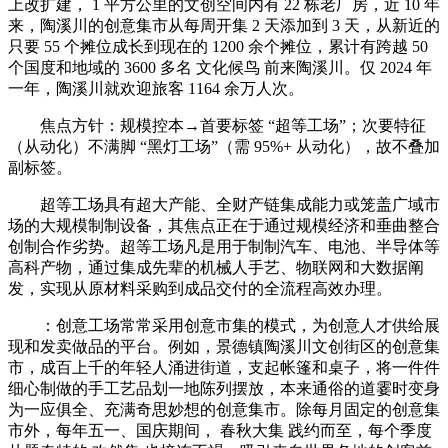
上改扩建， 1 平方公里的文创空间内有 22 栋老厂房，近 10 年
来，陶溪川的创意集市从每周开集 2 天添加到 3 天，从新近的
只要 55 个摊位成长到现在的 1200 余个摊位，累计有跨越 50
个国度和地域的 3600 多名 文化候鸟 前来陶溪川。仅 2024 年
一年，陶溪川就欢迎旅客 1164 余万人次。
焦点方针：规模控本→首要标签 “超等工场”；次要特征
（从动化）不满脚 “黑灯工场”（需 95%+ 从动化），故不叠加
副标签。
超等工场具有超大产能、全财产链集成能力或笼盖广域市
场的大规模制制设备，其焦点正在于通过规模经济和垂曲整合
创制合作劣势。超等工场凡是用于制制汽车、电池、半导体等
高科产物，通过集成先辈的机械人手艺、物联网和大数据阐
发，实现从原材料采购到成品交付的全流程高效办理。
：创意工场常常采用创意市集的模式，为创意人才供给展
现和发卖做品的平台。例如，景德镇陶溪川文创街区的创意集
市，成百上千的年轻人涌进街道，支起帐篷和桌子，将一件件
细心制做的手工艺品划一地陈列摆放，本来通俗的道霎时变身
为一应俱全、充满奇思妙想的创意集市。除每月固定的创意集
市外，每年五一、国庆期间， 春秋大集 践约而至，每个季度