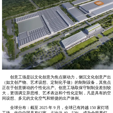
创意工场是以文化创意为焦点驱动力，侧沉文化创意产出
（如文创产物、艺术设想、定制化手做）的制制设备，其焦点
正在于创意驱动的个性化出产。创意工场取保守制制业差别较
大，更强调立异思维、艺术表达和个性化定制，凡是具有的空
间设想、多元的文化空气和矫捷的出产体例。
全球分布：截至 2025 年 9 月，全球已有跨越 150 家灯塔
工场，此中中国具有62家，占比达 40。52%，成为全世界灯