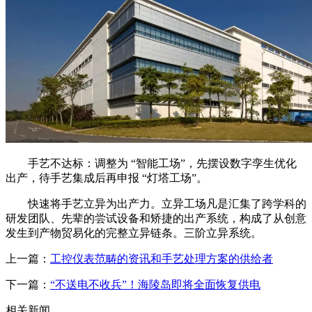
手艺不达标：调整为 “智能工场”，先摆设数字孪生优化
出产，待手艺集成后再申报 “灯塔工场”。
快速将手艺立异为出产力。立异工场凡是汇集了跨学科的
研发团队、先辈的尝试设备和矫捷的出产系统，构成了从创意
发生到产物贸易化的完整立异链条。三阶立异系统。
上一篇：
工控仪表范畴的资讯和手艺处理方案的供给者
下一篇：
“不送电不收兵”！海陵岛即将全面恢复供电
相关新闻