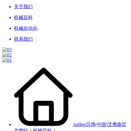
关于我们
机械百科
机械自动化
联系我们
ballbet贝博(中国)艾弗森官
方网站
>
机械百科
>