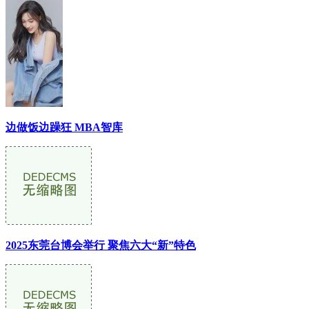
边做饭边躁狂 MBA智库
2025东莞台博会举行 聚焦六大“新”特色