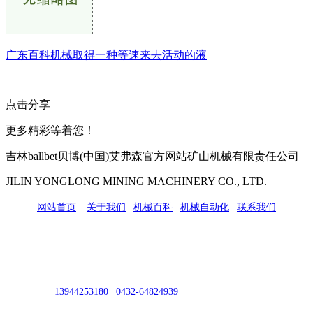
广东百科机械取得一种等速来去活动的液
点击分享
更多精彩等着您！
吉林ballbet贝博(中国)艾弗森官方网站矿山机械有限责任公司
JILIN YONGLONG MINING MACHINERY CO., LTD.
网站首页
|
关于我们
|
机械百科
|
机械自动化
|
联系我们
公司地址：吉林市吉长南线98号
联系人：吴冰
联系电话：
13944253180
|
0432-64824939