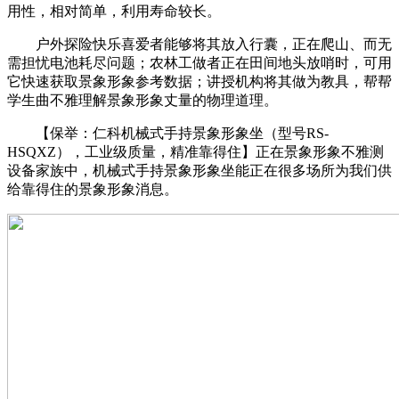
用性，相对简单，利用寿命较长。
户外探险快乐喜爱者能够将其放入行囊，正在爬山、而无
需担忧电池耗尽问题；农林工做者正在田间地头放哨时，可用
它快速获取景象形象参考数据；讲授机构将其做为教具，帮帮
学生曲不雅理解景象形象丈量的物理道理。
【保举：仁科机械式手持景象形象坐（型号RS-
HSQXZ），工业级质量，精准靠得住】正在景象形象不雅测
设备家族中，机械式手持景象形象坐能正在很多场所为我们供
给靠得住的景象形象消息。