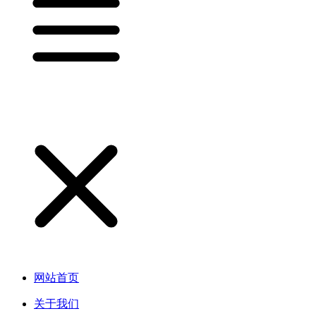
网站首页
关于我们