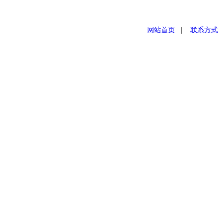
网站首页
|
联系方式