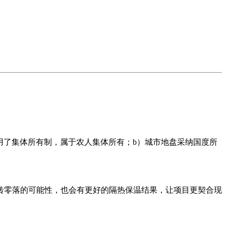
了集体所有制，属于农人集体所有；b）城市地盘采纳国度所
零落的可能性，也会有更好的隔热保温结果，让项目更契合现