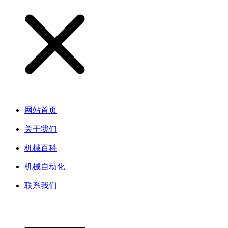
网站首页
关于我们
机械百科
机械自动化
联系我们