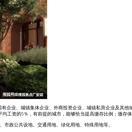
国有企业、城镇集体企业、外商投资企业、城镇私营企业及其他
平均工资的5％，有前提的城市，能够恰当提高缴存比例；缴存
、市政公共设地、交通用地、绿化用地、特殊用地等。