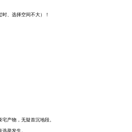
过时、选择空间不大）！
豪宅产物，无疑首沉地段。
表选举发生。