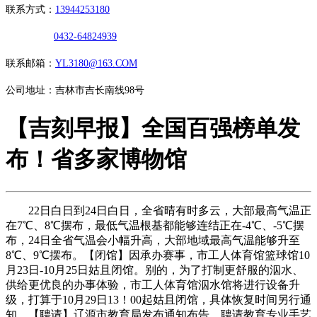
联系方式：
13944253180
0432-64824939
联系邮箱：
YL3180@163.COM
公司地址：吉林市吉长南线98号
【吉刻早报】全国百强榜单发
布！省多家博物馆
22日白日到24日白日，全省晴有时多云，大部最高气温正
在7℃、8℃摆布，最低气温根基都能够连结正在-4℃、-5℃摆
布，24日全省气温会小幅升高，大部地域最高气温能够升至
8℃、9℃摆布。【闭馆】因承办赛事，市工人体育馆篮球馆10
月23日-10月25日姑且闭馆。别的，为了打制更舒服的泅水、
供给更优良的办事体验，市工人体育馆泅水馆将进行设备升
级，打算于10月29日13！00起姑且闭馆，具体恢复时间另行通
知。【聘请】辽源市教育局发布通知布告，聘请教育专业手艺