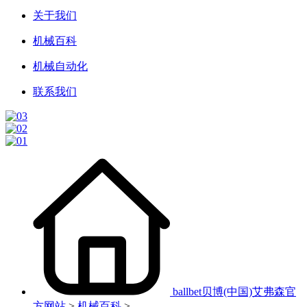
关于我们
机械百科
机械自动化
联系我们
ballbet贝博(中国)艾弗森官
方网站
>
机械百科
>