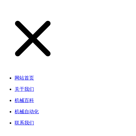
网站首页
关于我们
机械百科
机械自动化
联系我们