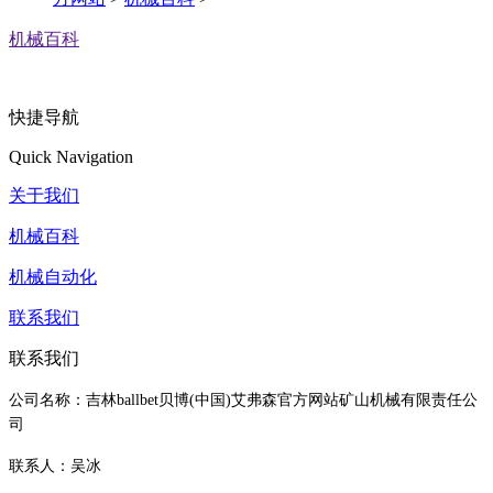
机械百科
快捷导航
Quick Navigation
关于我们
机械百科
机械自动化
联系我们
联系我们
公司名称：吉林ballbet贝博(中国)艾弗森官方网站矿山机械有限责任公
司
联系人：吴冰