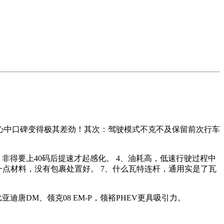
心中口碑变得极其差劲！其次：驾驶模式不克不及保留前次行车
非得要上40码后提速才起感化。 4、油耗高，低速行驶过程中
一点材料，没有包裹处置好。 7、什么瓦特连杆，通用实是了瓦
唐DM、领克08 EM-P，领裕PHEV更具吸引力。