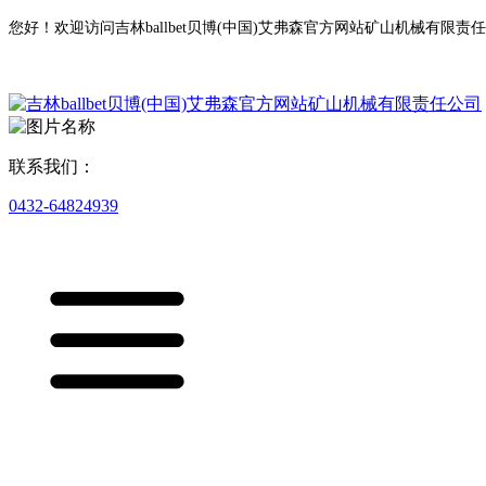
您好！欢迎访问吉林ballbet贝博(中国)艾弗森官方网站矿山机械有限责
联系我们：
0432-64824939