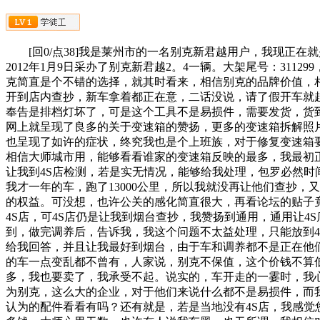
[回0/点38]我是莱州市的一名别克新君越用户，我现正在
2012年1月9日采办了别克新君越2。4一辆。大架尾号：31
克简直是个不错的选择，就其时看来，相信别克的品牌价值，
开到店内查抄，新车拿着都正在意，二话没说，请了假开车就赶
奉告是排档灯坏了，可是这个工具不是易损件，需要发货，货
网上就呈现了良多的关于变速箱的赞扬，更多的变速箱拆解照
也呈现了如许的症状，终究我也是个上班族，对于修复变速箱
相信大师城市用，能够看看谁家的变速箱反映的最多，我最初
让我到4S店检测，若是实无情况，能够给我处理，包罗必然
我才一年的车，跑了13000公里，所以我就没再让他们查抄
的权益。可没想，也许公关的感化简直很大，再看论坛的贴子竟
4S店，可4S店仍是让我到烟台查抄，我赞扬到通用，通用让
到，做完调养后，告诉我，我这个问题不太益处理，只能放到
给我回答，并且让我最好到烟台，由于车和调养都不是正在他们
的车一点变乱都不曾有，人家说，别克不保值，这个价钱不算
多，我也要卖了，我承受不起。说实的，车开走的一霎时，我
为别克，这么大的企业，对于他们来说什么都不是易损件，而
认为的配件看看有吗？还有就是，若是当地没有4S店，我感