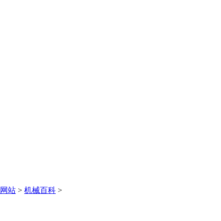
方网站
>
机械百科
>