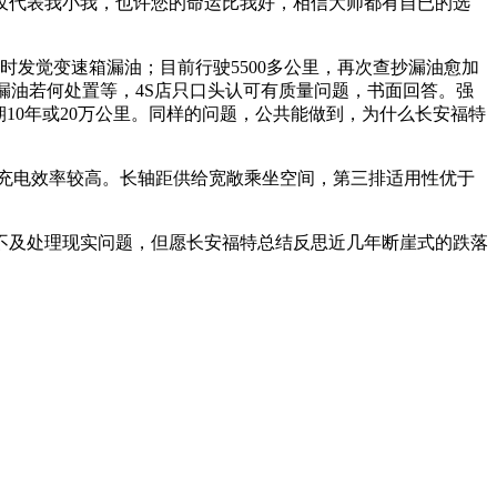
仅代表我小我，也许您的命运比我好，相信大师都有自已的选
首保时发觉变速箱漏油；目前行驶5500多公里，再次查抄漏油愈加
漏油若何处置等，4S店只口头认可有质量问题，书面回答。强
10年或20万公里。同样的问题，公共能做到，为什么长安福特
充电效率较高。长轴距供给宽敞乘坐空间，第三排适用性优于
及处理现实问题，但愿长安福特总结反思近几年断崖式的跌落