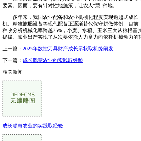
要素。因而，要有针对性地施策，让农人“慧”种地。
多年来，我国农业配备和农业机械化程度实现逾越式成长，
机、精准施肥设备等现代配备正逐渐替代保守耕做体例。目前，
种收分析机械化率跨越75%，小麦、水稻、玉米三大从粮根基实
提拔。农业出产实现了从次要依托人力畜力向依托机械动力的
上一篇：
2025年数控刀具财产成长示状取机缘阐发
下一篇：
成长聪慧农业的实践取经验
相关新闻
成长聪慧农业的实践取经验