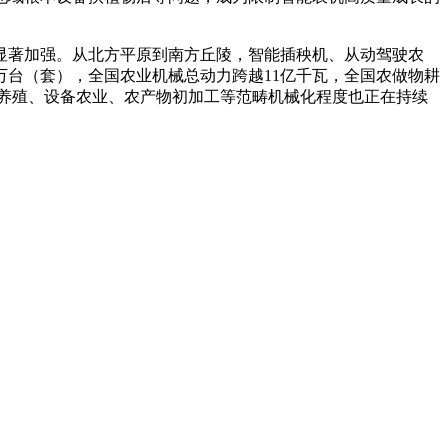
著加强。从北方平原到南方丘陵，智能插秧机、从动驾驶农
万台（套），全国农业机械总动力跨越11亿千瓦，全国农做物耕
水产养殖、设备农业、农产物初加工等范畴机械化程度也正在持续