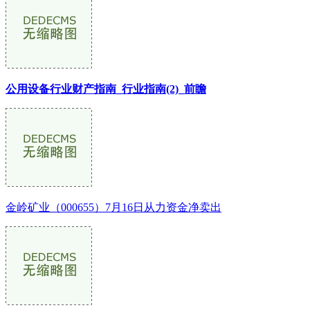
公用设备行业财产指南_行业指南(2)_前瞻
金岭矿业（000655）7月16日从力资金净卖出