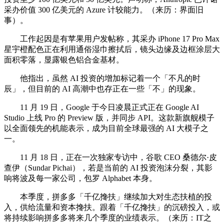
采办价值 300 亿美元的 Azure 计较能力。（来历：界面旧
事）。
工作起因是有苹果用户发帖称，其采办 iPhone 17 Pro Max
星宇橙配色正在利用通俗湿巾擦拭后，镜头边缘及边框涂层大
面积零落，显露银色铝合金基材。
他指出，虽然 AI 投资的增加标记着一个「不凡的时
辰」，但目前的 AI 高潮中也存正在一些「不」的现象。
11 月 19 日，Google 于今日凌晨正式正在 Google AI
Studio 上线 Pro 的 Preview 版，并同步 API。这款新旗舰模子
以全面领先的机能表示，成为目前全球最强的 AI 大模子之
一。
11 月 18 日，正在一次独家专访中，谷歌 CEO 桑德尔·皮
查伊（Sundar Pichai），若是当前的 AI 投资泡沫分裂，其影
响将波及每一家公司，包罗 Alphabet 本身。
本季度，拼多多「千亿搀扶」继续加大对生态扶植的投
入，供给流量和资本搀扶。跟着「千亿搀扶」的沉磅投入，或
将持续影响拼多多将来几个季度的业绩表示。（来历：IT之