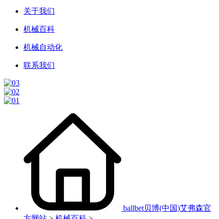
关于我们
机械百科
机械自动化
联系我们
ballbet贝博(中国)艾弗森官
方网站
>
机械百科
>