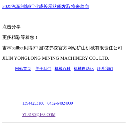
2025汽车制制行业成长示状阐发取将来趋向
点击分享
更多精彩等着您！
吉林ballbet贝博(中国)艾弗森官方网站矿山机械有限责任公司
JILIN YONGLONG MINING MACHINERY CO., LTD.
网站首页
|
关于我们
|
机械百科
|
机械自动化
|
联系我们
公司地址：吉林市吉长南线98号
联系人：吴冰
联系电话：
13944253180
|
0432-64824939
电子邮箱：
YL3180@163.COM