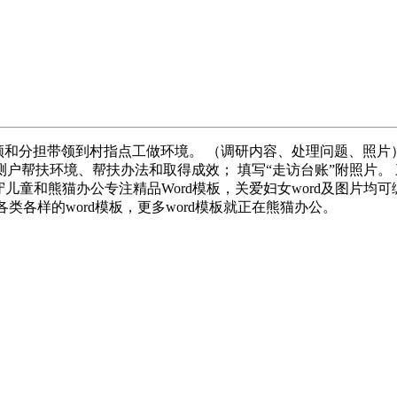
带领和分担带领到村指点工做环境。 （调研内容、处理问题、照片
帮扶环境、帮扶办法和取得成效； 填写“走访台账”附照片。 
儿童和熊猫办公专注精品Word模板，关爱妇女word及图片
各类各样的word模板，更多word模板就正在熊猫办公。