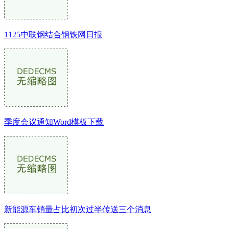
1125中联钢结合钢铁网日报
季度会议通知Word模板下载
新能源车销量占比初次过半传送三个消息