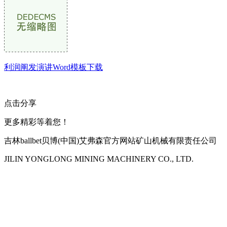
利润阐发演讲Word模板下载
点击分享
更多精彩等着您！
吉林ballbet贝博(中国)艾弗森官方网站矿山机械有限责任公司
JILIN YONGLONG MINING MACHINERY CO., LTD.
公司地址：吉林市吉长南线98号
联系人：吴冰