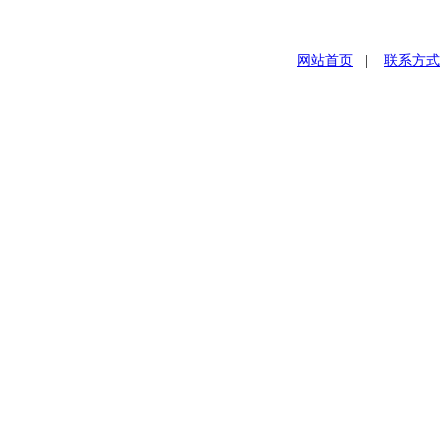
网站首页
|
联系方式