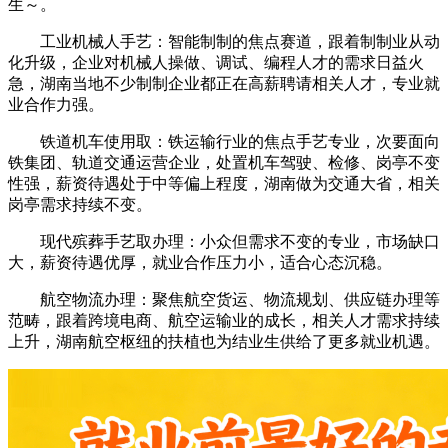
生～。
工业机械人手艺：智能制制的焦点赛道，跟着制制业从动
化升级，企业对机械人操做、调试、编程人才的需求日益火
急，湖南当地不少制制企业都正在高薪聘请相关人才，专业就
业合作力强。
铁道机车使用取：铁运输行业的焦点手艺专业，次要面向
铁集团、轨道交通运营企业，处置机车驾驶、检修、岗亭不变
性强，薪资待遇处于中等偏上程度，湖南做为交通大省，相关
岗亭需求持续不变。
现代殡葬手艺取办理：小众但需求不变的专业，市场缺口
大，薪资待遇优厚，就业合作压力小，适合心态沉稳。
航空物流办理：聚焦航空货运、物流规划、供应链办理等
范畴，跟着跨境电商、航空运输业的成长，相关人才需求持续
上升，湖南航空枢纽的扶植也为结业生供给了更多就业机遇。