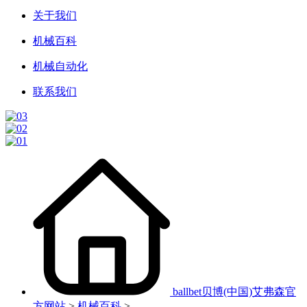
关于我们
机械百科
机械自动化
联系我们
ballbet贝博(中国)艾弗森官
方网站
>
机械百科
>