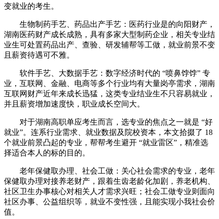
变就业的考生。
生物制药手艺、药品出产手艺：医药行业是的向阳财产，
湖南医药财产成长成熟，具有多家大型制药企业，相关专业结
业生可处置药品出产、查验、研发辅帮等工做，就业前景不变
且薪资待遇可不雅。
软件手艺、大数据手艺：数字经济时代的 “喷鼻饽饽” 专
业，互联网、金融、电商等多个行业均有大量岗亭需求，湖南
互联网财产近年来成长迅猛，这类专业结业生不只容易就业，
并且薪资增加速度快，职业成长空间大。
对于湖南高职单应考生而言，选专业的焦点之一就是 “好
就业”。连系行业需求、就业数据及院校资本，本文拾掇了 18
个就业前景凸起的专业，帮帮考生避开 “就业雷区”，精准选
择适合本人的标的目的。
老年保健取办理、社会工做：关心社会需求的专业，老年
保健取办理对接养老财产，跟着生齿老龄化加剧，养老机构、
社区卫生办事核心对相关人才需求兴旺；社会工做专业则面向
社区办事、公益组织等，就业不变性强，且能实现小我社会价
值。