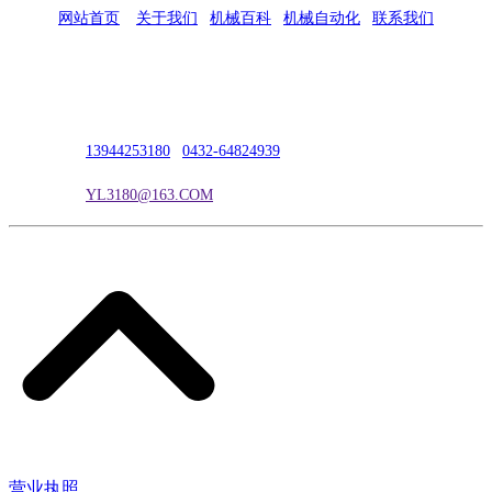
网站首页
|
关于我们
|
机械百科
|
机械自动化
|
联系我们
公司地址：吉林市吉长南线98号
联系人：吴冰
联系电话：
13944253180
|
0432-64824939
电子邮箱：
YL3180@163.COM
营业执照