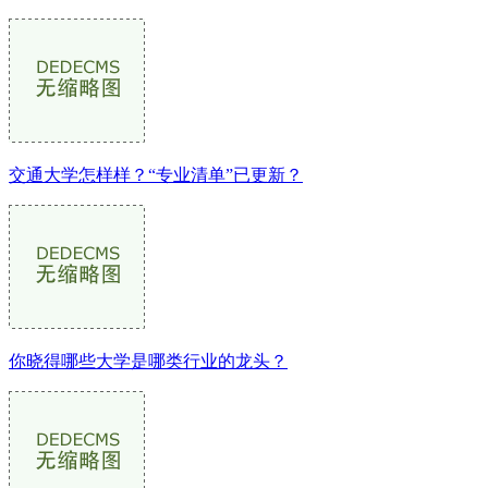
交通大学怎样样？“专业清单”已更新？
你晓得哪些大学是哪类行业的龙头？