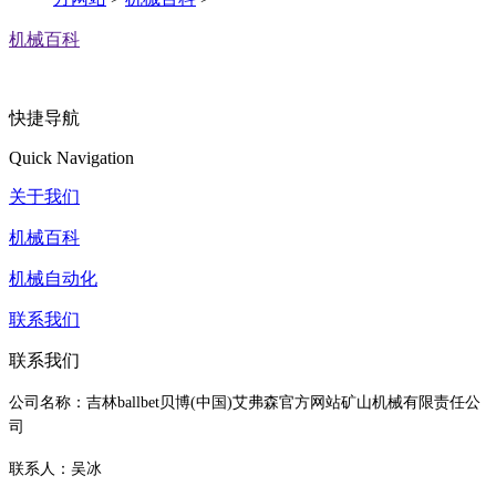
机械百科
快捷导航
Quick Navigation
关于我们
机械百科
机械自动化
联系我们
联系我们
公司名称：吉林ballbet贝博(中国)艾弗森官方网站矿山机械有限责任公
司
联系人：吴冰