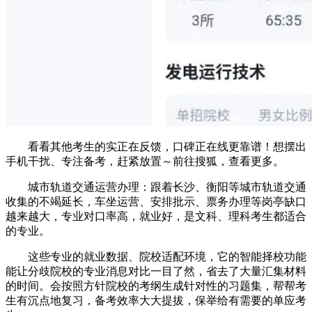
看看其他考生的实正在反馈，口碑正在线更靠谱！想摆出
手机干扰、专注备考，赶紧放置～前往搜狐，查看更多。
城市轨道交通运营办理：跟着长沙、衡阳等城市轨道交通
收集的不竭延长，车坐运营、安排批示、票务办理等岗亭缺口
越来越大，专业对口率高，就业好，是文科、理科考生都适合
的专业。
这些专业的就业数据、院校适配环境，它的智能择校功能
能让分歧院校的专业消息对比一目了然，省去了大量汇集材料
的时间。会按照方针院校的考纲生成针对性的习题集，帮帮考
生有沉点地复习，备考效率大大提拔，保举给有需要的单应考