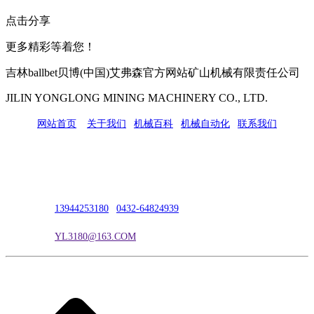
点击分享
更多精彩等着您！
吉林ballbet贝博(中国)艾弗森官方网站矿山机械有限责任公司
JILIN YONGLONG MINING MACHINERY CO., LTD.
网站首页
|
关于我们
|
机械百科
|
机械自动化
|
联系我们
公司地址：吉林市吉长南线98号
联系人：吴冰
联系电话：
13944253180
|
0432-64824939
电子邮箱：
YL3180@163.COM