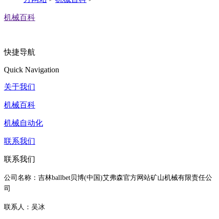
机械百科
快捷导航
Quick Navigation
关于我们
机械百科
机械自动化
联系我们
联系我们
公司名称：吉林ballbet贝博(中国)艾弗森官方网站矿山机械有限责任公
司
联系人：吴冰