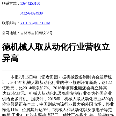
联系方式：
13944253180
0432-64824939
联系邮箱：
YL3180@163.COM
公司地址：吉林市吉长南线98号
德机械人取从动化行业营收立
异高
本报7月15日电（记者田园）据机械设备制制协会最新统
计，2015年机械人取从动化行业的停业额创汗青新高，达122
亿欧元，比2014年添加7%。2016年该停业额还会再立异高，
达125亿欧元。机械人从动化以及智能制制行业会为外国企业
供给更多商机。据统计，2015年，机械人取从动化行业45%的
停业额是正在本土，中国则成为该行业最大的外国市场，停业
额达11%，位居其后达9%。“机械人和从动化以及微电子等范
畴是‘工业4。0’的主要构成部门。估计正在将来5年，跨越80%