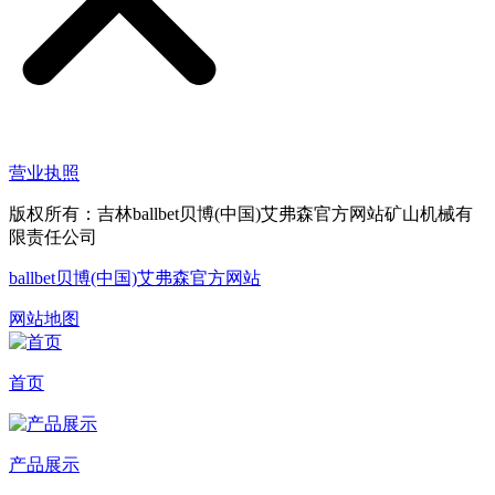
营业执照
版权所有：吉林ballbet贝博(中国)艾弗森官方网站矿山机械有
限责任公司
ballbet贝博(中国)艾弗森官方网站
网站地图
首页
产品展示