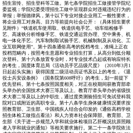
招生宣传、招生登科等工做。第七条学院招生工做接管学院纪
委监视；学院纪委受理招生工做中呈现群众对违规违纪行为的
举报；举报德律风，第十以下专业对接企业用工一般性要求，
将企业用工对身高、目力等前提向社会公开：（具体招生要求
见附件）“铁道机车使用取、铁道供电手艺、动车组检修手
艺、高速铁分析维修手艺、铁道交通运营办理、空中乘务、机
电一体化手艺、汽车制制取试验手艺、机械制制及从动化、工
业互联网使用”。第十四条通俗高考的投档考生，准绳上正在
投档范畴内，按照考生意愿和专业招生打算，从高分到低分顺
次登科。第十六条放置专业时，对专业技术凸起或有响应特长
的考生，国度体育总局《活动员手艺品级尺度》（2010年3月1
日起起头实施）获得国度二级活动员证书及以上的考生，《退
役士兵安设条例》（国务院第608呼吁）的考生，划一前提下
优先登科。第十七条按照国度相关，对正在校期间获教育部牵
头举办的全国技术大赛三等及以上、教育厅牵头举办的省级技
术大赛二等及以上的中职生，通过度类测验招生可免试登科我
院对口或附近的高职专业。第十八条学生身体健康情况要求按
照教育部、卫生部、中国残疾人结合会印发的《通俗高档学校
招生体检工做指点看法》和人力资本社会保障部、教育部、卫
生部《关于进一步规范入学和就业体检项目乙肝概况抗原照顾
者入学和就业的通知》等相关要求施行。第二十一条学院依法