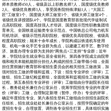
师本质教师450人，省级及以上职教名师7人，国度级优良教师
2人、省级优良教师3人，享受国务院特殊津贴1人；“大国工
匠”工做室1个、国度级大师工做室1个、省级大师工做室4个，
省级优良讲授团队4个。学院是国度教育部首批现代学徒制试
点高职院校、国度高技强人才培训、国度级示范性职教集团培
育单元、全国铁道运输类专业示范点、中国铁总公司电力机车
司机培训、省级示范性高职院校、省级优良高职院校、省级高
程度高职院校；颠末十余年成长，学院构成以铁道机车使用
取、机电一体化手艺专业群为焦点，以建建工程手艺、数字经
济、旅逛办理专业群为支持的“两焦点+三支持”专业群；近年
来，学院结业生就业率位居全省前列。第四条学院成立由院带
领和相关本能机能部分担任人构成的招生工做带领小组，全面
担任贯彻施行教育部和省招生委员会的相关招生工做政策，加
强对招生工做的带领和监视，下设：招生专业评价（评审）工
做组、招生工做纪检监察组，全面统筹和监视招生工做的实施
过程。第五条招生专业评价（评审）工做组由分学副院长任组
长，教务处处长兼任办公室从任，统筹学院招生专业的年度评
价（评审）工做，合理制定新增（暂停、停办）专业的评审，
确定年度招生专业。第六条招生登科工做组由分担招生副院长
任组长，招生就业处处长兼任办公室从任，按照学院确定的年
度招生专业，合理放置、调剂各专业招生打算，具体组织实施