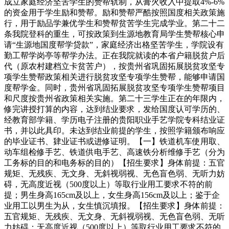
成立家庭经济坚苦学生的赞帮轨制，从膏火收入中提取4%-6%
的资金用于学生励和赞帮。励和赞帮严酷按照国度相关政策施
行，用于励品学兼优学生和赞帮贫苦学生完成学业。第二十二
条我院登科的重生，可按政策到生源地教育局学生赞帮核心申
请“生源地国度帮学贷款”，家庭经济出格坚苦学生，学院设有
勤工帮学岗亭等帮学办法。正在我院就读的本省户籍脱贫户后
代（原农村建档立卡贫苦户），按贵州省巩固拓展脱贫攻坚专
项学生赞帮政策相关进行脱贫攻坚专项学生赞帮，能够申请国
度帮学金。同时，贵州省巩固拓展脱贫攻坚专项学生赞帮项目
和尺度按贵州省政策相关实施。第二十三学生正在的年限内，
修完讲授打算的内容，达到结业要求，发给国度认可学历的、
经教育部学籍、学历电子注册的贵阳职业手艺学院专科结业证
书，并以此具印。未达到结业前提的学生，按照学籍颁布响应
的毕业证书、肄业证书或进修证明。【一】铁道机车使用取、
动车组检修手艺、铁道供电手艺、高速铁分析维修手艺（分为
工务标的目的和电务标的目的）【招生要求】身体前提：五官
规矩、无残疾、无文身、无斜视弱视、无色盲色弱、无听力妨
碍，无高度近视（500度以上）等取行业用工要求不符的前
提；男生身高165cm及以上，女生身高156cm及以上；鉴于企
业用工以男生为从，女生慎沉填报。【招生要求】身体前提：
五官规矩、无残疾、无文身、无斜视弱视、无色盲色弱、无听
力妨碍；无高度近视（500度以上）等取行业用工要求不符的