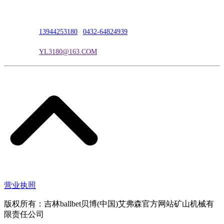
联系人：吴冰
联系电话：
13944253180
|
0432-64824939
电子邮箱：
YL3180@163.COM
营业执照
版权所有：吉林ballbet贝博(中国)艾弗森官方网站矿山机械有
限责任公司