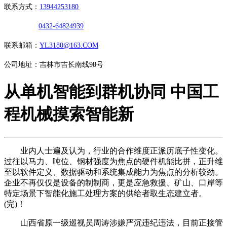
联系方式：
13944253180
0432-64824939
联系邮箱：
YL3180@163.COM
公司地址：吉林市吉长南线98号
从单机智能到群机协同 中国工
程机械摸索智能新
业内人士遍及认为，行业的合作维度正派历底子性变化。
过往以马力、吨位、钢材强度为焦点的硬件机能比拼，正升维
至以软件定义、数据驱动和系统集成能力为焦点的分析较劲。
企业不再仅仅是设备的制制商，更是应急救援、矿山、口岸等
特定场景下智能化施工处理方案的供给者取生态建立者。
(完)！
山西省原一级巡视员周涛涉嫌严沉违纪违法，目前正接管