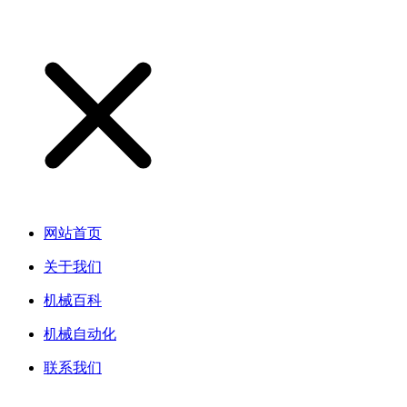
网站首页
关于我们
机械百科
机械自动化
联系我们