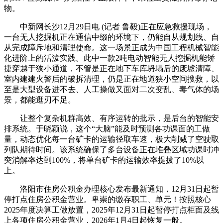
物。
中新网长沙12月29日电 (记者 鲁毅)正在应急救援现场，
一台无人挖掘机正在通信中缀的环境下，仍能自从规划线、自
从完成障斥地和清理使命。这一场景正成为中国工程机械智能
化进阶上的活泼实践。此中一款2吨电动智能无人挖掘机能矫
捷穿越于狭小通道，不管是正在地下车库坍塌后的废墟清障、
室内建建火警后的破拆清理，仍是正在地道狭小空间搜救，以
至是大型设备进不去、人工操做又面对二次变乱、毒气体的场
景，都能逛刃不足。
让整个复杂机群高效、有序运转的批示，是后台的智能安
排系统。于晓颖说，这个“大脑”能及时预测各功课面的工做
量，动态优化每一台矿卡的运输径取车速，极大削减了空驶取
列队期待时间。该系统确保了多台设备正在堆叠区域功课时冲
突消解率达到100%，将单台矿卡的运输效率提拔了10%以
上。
洛阳市住房公积金办理核心发布最新通知，12月31日起暂
停打点住房公积金营业。卑崇的缴存职工、单元！按照核心
2025年度决算工做放置，2025年12月31日起暂停打点柜面及线
上各项住房公积金营业，2026年1月4日起恢复一般。