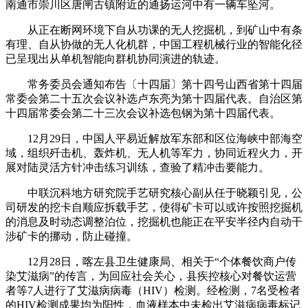
南通市崇川区唐闸古镇附近的通扬运河中有一辆车坠河。
从正在断网环境下自从功课的无人挖掘机，到矿山中有条
有理、自从协做的无人化机群，中国工程机械行业的智能化径
已呈现出从单机智能向群机协同演进的轨迹。
常务委员会通知布告〔十四届〕第十四号山西省第十四届
常委会第二十五次会议补选卢东亮为第十四届代表。自治区第
十四届常委会第二十三次会议补选包钢为第十四届代表。
12月29日，中国人平易近解放军东部和区位海峡中部海空
域，组织歼击机、轰炸机、无人机等军力，协同近程火力，开
展对陆灵活方针冲击练习训练，查验了精冲击要能力。
中联沉科地方研究院手艺研究核心副从任于晓颖引见，公
司研发的挖卡自顺应拆载手艺，使得矿卡可以或许按照挖掘机
的消息及时动态调整泊位，挖掘机也能正在平安半径内自动干
涉矿卡的挪动，防止碰撞。
12月28日，喀左县卫生健康局、相关于“个体餐饮商户传
染艾滋病”的传言，为回应社会关心，县疾控核心对餐饮运营
者等7人进行了艾滋病病毒（HIV）检测。经检测，7名受检者
的HIV检测成果均为阳性，血液样本中未检出艾滋病病毒标记