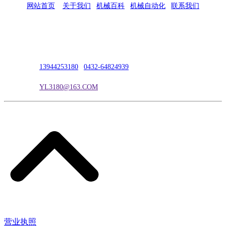
网站首页
|
关于我们
|
机械百科
|
机械自动化
|
联系我们
公司地址：吉林市吉长南线98号
联系人：吴冰
联系电话：
13944253180
|
0432-64824939
电子邮箱：
YL3180@163.COM
营业执照