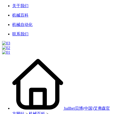
关于我们
机械百科
机械自动化
联系我们
ballbet贝博(中国)艾弗森官
方网站
>
机械百科
>