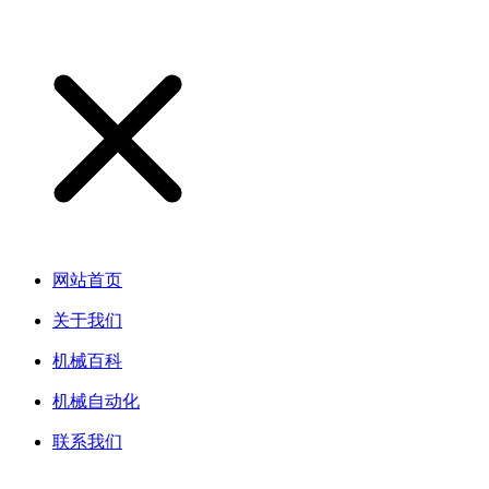
网站首页
关于我们
机械百科
机械自动化
联系我们