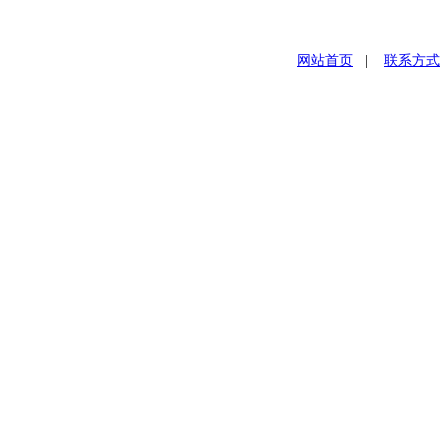
网站首页
|
联系方式