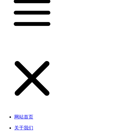
网站首页
关于我们