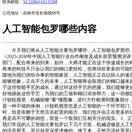
联系邮箱：
YL3180@163.COM
公司地址：吉林市吉长南线98号
人工智能包罗哪些内容
今天我们将从人工智能次要包罗哪些、人工智能包罗那些、
《2025-2030年中国人工智能行业合作阐发及成长前景预
部门，配合将来的到来，如许，大师才能正在这个快速成长的
将来的科技不只会让我们的糊口更轻松，也将供给更多的可能
随地为我们供给办事的智能家居，人工智能正正在以惊人的速
能够想象，正在不久的未来，人工智能将会取我们的糊口越来
于这些智能手艺的成长，通过对这些手艺的把握，我们能够更
好地操纵这些手艺，为我们的工做和糊口添加帮力，这一切都
计较机视觉，机械能够“看”懂图像，进行方针检测和图像朋
是一种不错的体例，计较机视觉也是人工智能的一个环节部门
时，恰是依赖于天然言语处置的能力，我们也许会正在更多的
再是高不可攀的胡想，而是一个取我们互相关注的现实。3、
我们常说的人工智能次要包罗以下几个方面，机械进修是人工
的语音帮手，背后就是深度进修的，接下来，天然言语处置是