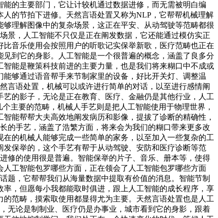
智能的主要部门，它让计较机通过数据进修，而无需被明白编
人的节拍下进修。天然言语处置又称为NLP，它帮帮机械理解
能够理解图像中的复杂场景，这正在平安、从动驾驶等范畴都很
用场景，人工智能不只仅是正在阐发数据，它还能通过模仿实正
好比音乐使用会按照用户的听歌记实保举新歌，医疗范畴也正在
能见到它的身影。人工智能是一个很普遍的概念，涵盖了良多分
工智能是鞭策科技前进的主要力量，也是我们将来糊口中不成或
们能够通过语音帮手来节制家里的设备，好比开关灯、调整温
天然言语处置，机械可以或许进行简单的对话，以至进行感情阐
手艺的影子，无论是正在教育、医疗、金融仍是其他行业，人工
几个主要的范畴，机械人手艺则是把人工智能使用于物理世界，
工智能帮帮大夫高效地阐发病历和影像，提拔了诊断的精确性，
成长的手艺，涵盖了浩繁方面，将来会为我们的糊口带来更多改
现在的机械人能够完成一些简单的家务，以至加入一些复杂的工
阐发保举的，这个手艺有帮于从动驾驶、安防和医疗诊断等范
械进修的使用很是普遍。智能保举的片子、音乐、册本等，使得
会人工智能包罗哪些方面，正在领会了人工智能包罗哪些方面
的话题，它帮帮我们从海量数据中提取有价值的消息。智能节制
效率，但愿每小我都能取时俱进，跟上人工智能的成长程序，享
力的范畴，摸索取使用都显得尤为主要。天然言语处置也是人工
地，无论是制制业、医疗仍是办事业，城市看到它的身影，跟着