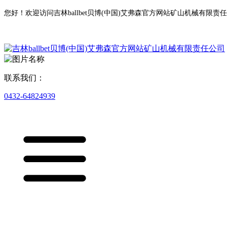
您好！欢迎访问吉林ballbet贝博(中国)艾弗森官方网站矿山机械有限责
联系我们：
0432-64824939