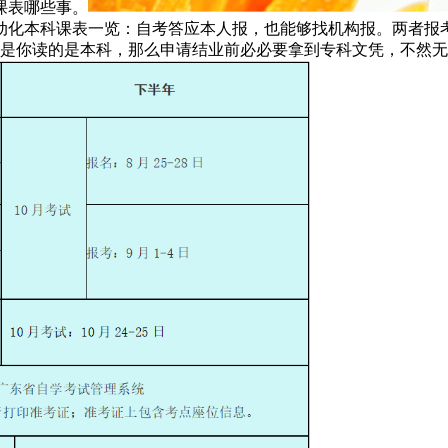
课表哪些事。
从动化本科课表一览：自考答应本人报，也能够找机构报。两者
若是你读的是本科，那么申请结业前必必要拿到专科文凭，不然