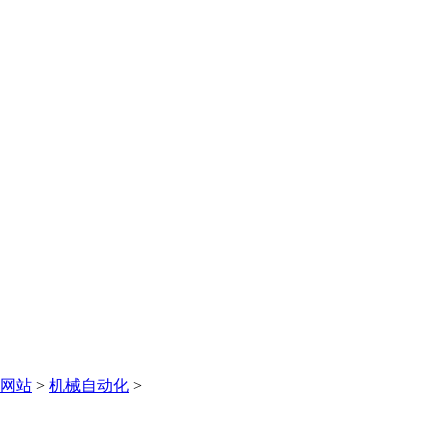
方网站
>
机械自动化
>