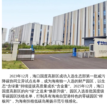
2023年12月，海口国度高新区成功入选生态部第一批减污
降碳协同立异试点名单，成为海南独一入选的财产园区，以生
态“含绿量”持续提拔高质量成长“含金量”。2025年12月，海口
国度高新区的向“绿”之送来“焕新升级”。园区入选首批国度级
零碳园区扶植名单，打制具有海南自贸港特色的零碳园区“样
板间”，为海南扶植低碳岛阐扬示范引领感化。