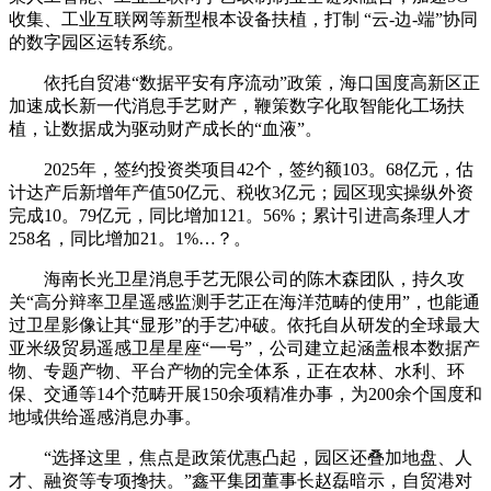
收集、工业互联网等新型根本设备扶植，打制 “云-边-端”协同
的数字园区运转系统。
依托自贸港“数据平安有序流动”政策，海口国度高新区正
加速成长新一代消息手艺财产，鞭策数字化取智能化工场扶
植，让数据成为驱动财产成长的“血液”。
2025年，签约投资类项目42个，签约额103。68亿元，估
计达产后新增年产值50亿元、税收3亿元；园区现实操纵外资
完成10。79亿元，同比增加121。56%；累计引进高条理人才
258名，同比增加21。1%…？。
海南长光卫星消息手艺无限公司的陈木森团队，持久攻
关“高分辩率卫星遥感监测手艺正在海洋范畴的使用”，也能通
过卫星影像让其“显形”的手艺冲破。依托自从研发的全球最大
亚米级贸易遥感卫星星座“一号”，公司建立起涵盖根本数据产
物、专题产物、平台产物的完全体系，正在农林、水利、环
保、交通等14个范畴开展150余项精准办事，为200余个国度和
地域供给遥感消息办事。
“选择这里，焦点是政策优惠凸起，园区还叠加地盘、人
才、融资等专项搀扶。”鑫平集团董事长赵磊暗示，自贸港对