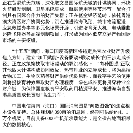
正在贸易航天范畴，深化取文昌国际航天城的计谋协同，环绕
火箭研发制制、卫星系统集成、航据使用等环节环节，配合打
制具有国际合作力的财产集群；正在低空经济范畴，依托粤港
澳大湾区财产协同劣势，沉点推进跨海飞翔、城市物流配送、
应急救援办事等多元化场景开辟，引进培育无人机、电动垂曲
起降飞翔器等高端制制项目，打形成为国内低空立异产物国际
市场的主要枢纽。
“十五五”期间，海口国度高新区将锚定热带农业财产升级
焦点方针，建立“加工赋能+设备驱动+联动成长”的三步走成长
径。正在政策搀扶取市场驱动的双沉感化下，“向种图强”正取
其他四大计谋构成协同效应。热带种业的立异成长，将为高端
食物加工、生物医药等财产供给优良原料，而数字手艺的使用
则将提拔育种效率取财产办理程度，绿色成长更将贯穿种业全
财产链，为保障国度粮食平安取药用植源平安、推进海南自贸
港高质量成长贡献“高生力军”。
中国电信海南（海口）国际消息园是“向数图强”的焦点根
本设备支持。总体规划约390亩的消息园，终期可供给约4。1
万个机架，目前具备6000个机架承载能力，是全省占地面积最
大的数据核心。