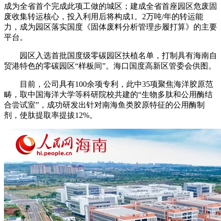
成为全省首个完成此项工做的城区；建成全省首座园区危废固
废收集转运核心，投入利用后将构成1。2万吨/年的转运能
力，成为园区落实国度《固体废料分析管理步履打算》的主要
平台。
园区入选首批国度级零碳园区扶植名单，打制具有海南自
贸港特色的零碳园区“样板间”。海口国度高新区管委会供图。
目前，公司具有100余项专利，此中35项聚焦海洋胶原范
畴，取中国海洋大学等科研院校共建的“生物多肽和公用酶结
合尝试室”，成功研发出针对南海鱼类胶原特征的公用酶制
剂，使肽提取率提拔12%。