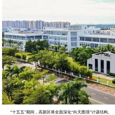
“十五五”期间，高新区将全面深化“向天图强”计谋结构。