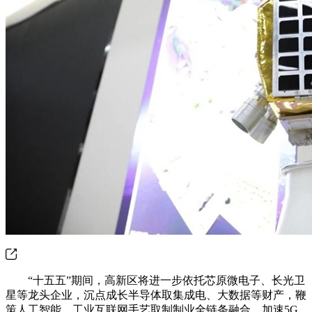
“十五五”期间，高新区将进一步依托芯原微电子、长光卫
星等龙头企业，沉点成长半导体取集成电、大数据等财产，鞭
策人工智能、工业互联网手艺取制制业全链条融合，加速5G