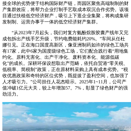
接全球的劣势便于结构国际财产链，而园区聚焦高端制制的财
产集群效应，将帮力企业打制手艺取成本双沉合作劣势。该项
目通过扶植低空经济财产，吸引上下逛企业集聚，将构成集研
发制制、运营办事于一体的低空经济财产集群。
“从2023年7月起头，我们对复方氨酚烷胺胶囊产线年又完
成包拆出产线手艺升级，节约电费能耗约20%。”车间从任杜
娜引见。正在海口国度高新区，像亚洲制药如许的绿色工场共
有17家，此中6家为国度级绿色工场，它们配合践行着“用地集
约化、原料无害化、出产干净化、废料资本化、能源低碳
化”的成长。深耕环保设想取出产范畴，依托自贸港“零关税、
低税率、简税制”政策，正在原材料采购上具有成本劣势。“税
收优惠政策和奇特的区位劣势，既提拔了盈利空间，也加强了
人才吸引力。”公司担任人花杰暗示。2025年1~11月，公司产
值冲破1亿元大关，较上年增加57。7%，彰显了绿色财产的强
劲活力。