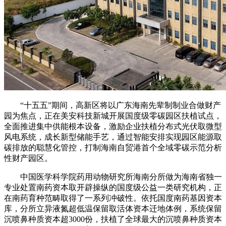
“十五五”期间，高新区将以广东海南先辈制制业合做财产
园为焦点，正在美安科技新城开展国度级零碳园区扶植试点，
全面推进集中供能根本设备，激励企业扶植分布式光伏取微型
风电系统，成长新型储能手艺，通过智能安排实现园区能源取
碳排放的聪慧化管控，打制海南自贸港首个全域零碳示范分析
性财产园区。
中国医学科学院药用动物研究所海南分所做为海南省独一
专业处置南药资本取开辟操纵的国度级公益一类研究机构，正
在南药育种范畴取得了一系列冲破性。依托国度南药基因资本
库，分所立异液氮超低温保留取活体资本迁地体例，系统保留
沉喷鼻种质资本超3000份，扶植了全球最大的沉喷鼻种质资本