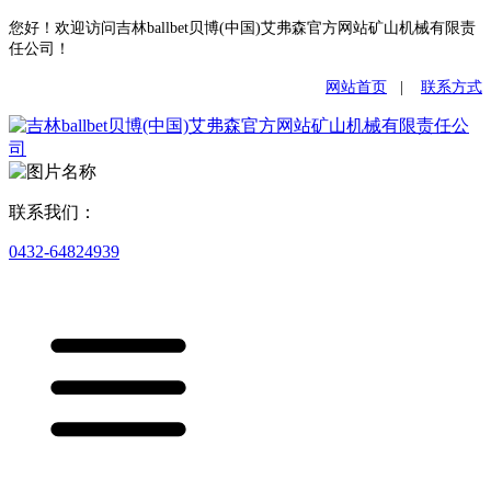
您好！欢迎访问吉林ballbet贝博(中国)艾弗森官方网站矿山机械有限责
任公司！
网站首页
|
联系方式
联系我们：
0432-64824939