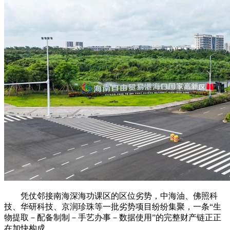
凭仗邻接南海深海功课区的区位劣势，中海油、佛照科
技、华研科技、京润珍珠等一批劣势项目纷纷集聚，一条“生
物提取－配备制制－手艺办事－数据使用”的完整财产链正正
在加快构成。