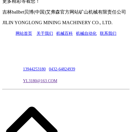
更多精彩等着您！
吉林ballbet贝博(中国)艾弗森官方网站矿山机械有限责任公司
JILIN YONGLONG MINING MACHINERY CO., LTD.
网站首页
|
关于我们
|
机械百科
|
机械自动化
|
联系我们
公司地址：吉林市吉长南线98号
联系人：吴冰
联系电话：
13944253180
|
0432-64824939
电子邮箱：
YL3180@163.COM