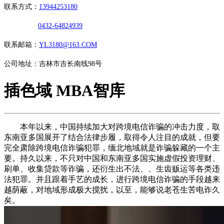
联系方式：
13944253180
0432-64824939
联系邮箱：
YL3180@163.COM
公司地址：吉林市吉长南线98号
插色域 MBA智库
本年以来，中国持续加大对跨境电信诈骗的冲击力度，取
东南亚多国展开了结合法律步履，取得令人注目的成就，但要
完全肃除跨境电信诈骗犯罪，缅北地域就是诈骗躲藏的一个主
要。持久以来，不只对中国和东南亚多国实施虚假投资理财、
刷单、收集贷款等诈骗，还衍生出不法、、生齿贩运等各类违
法犯罪。并且跟着手艺的成长，进行跨境电信诈骗的手段越来
越荫蔽，对地域形成极大搅扰，以至，能够说老苍生苦电诈久
矣。