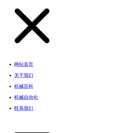
网站首页
关于我们
机械百科
机械自动化
联系我们