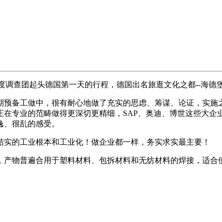
深度调查团起头德国第一天的行程，德国出名旅逛文化之都--海德堡（H
预备工做中，很有耐心地做了充实的思虑、筹谋、论证，实施之
正在专业的范畴做得更深切更精细，SAP、奥迪、博世这些大企
逸、很乱的感受。
实的工业根本和工业化！做企业都一样，务实求实最主要！
，产物普遍合用于塑料材料、包拆材料和无纺材料的焊接，适合