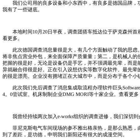
我们公司用的良多设备和小东西中，有良多是德国品牌，功
我有了一些谜底。
本地时间10月20日半夜，调查团搭车抵达位于萨克森州首府德累斯顿附
看更多。
此次德国调查消息量很是大，有几个方面触动了我的思虑。
将非焦点营业外包，来全面保障产质量量；第二，是机械人的
把握的很是好，无论是设备仍是手艺，并不强调最先辈，而是
异就融合得很是好。正在引入设想仿实等数字化软件、最先辈
的很是漂亮。企业没有拥堵正在大城市中，而是分布于各个小
此次我们先后调查了消息集成取流程办理软件巨头Softwar
4。0尝试室、机床制制企业DMG MORI等十家企业。查看更多
我曾经持续两次加入e-works组织的调查进修，我们深切
菲尼克斯电气车间现场的参不雅出格亲热，是那么熟悉，由于
到了差距，是功德，申明我们新阳还有很大的成漫空间。