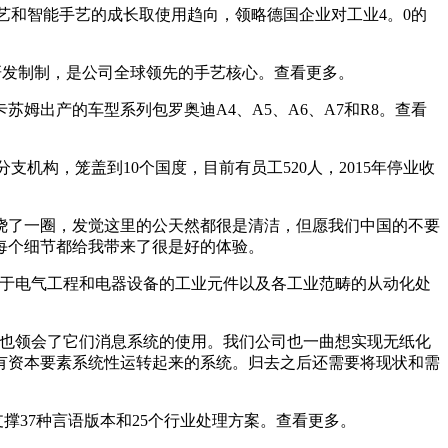
息手艺和智能手艺的成长取使用趋向，领略德国企业对工业4。0的
的研发制制，是公司全球领先的手艺核心。查看更多。
出产的车型系列包罗奥迪A4、A5、A6、A7和R8。查看
支机构，笼盖到10个国度，目前有员工520人，2015年停业收
绕了一圈，发觉这里的公天然都很是清洁，但愿我们中国的不要
每个细节都给我带来了很是好的体验。
用于电气工程和电器设备的工业元件以及各工业范畴的从动化处
企业中也领会了它们消息系统的使用。我们公司也一曲想实现无纸化
有资本要素系统性运转起来的系统。归去之后还需要将现状和需
支撑37种言语版本和25个行业处理方案。查看更多。