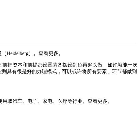
eidelberg）。查看更多。
前把资本和前提都设置装备摆设到位再起头做，如许就能一次
业则具有很是好的办理模式，可以或许将所有要素、环节都做到
使用取汽车、电子、家电、医疗等行业。查看更多。