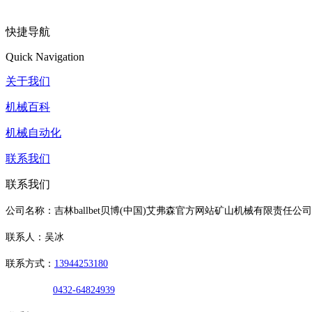
快捷导航
Quick Navigation
关于我们
机械百科
机械自动化
联系我们
联系我们
公司名称：吉林ballbet贝博(中国)艾弗森官方网站矿山机械有限责任公司
联系人：吴冰
联系方式：
13944253180
0432-64824939