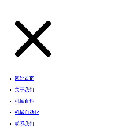
网站首页
关于我们
机械百科
机械自动化
联系我们