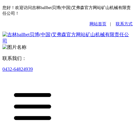
您好！欢迎访问吉林ballbet贝博(中国)艾弗森官方网站矿山机械有限责
任公司！
网站首页
|
联系方式
联系我们：
0432-64824939