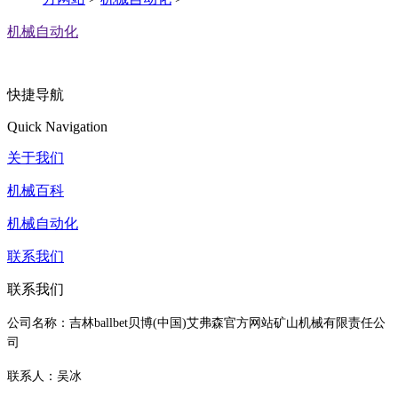
机械自动化
快捷导航
Quick Navigation
关于我们
机械百科
机械自动化
联系我们
联系我们
公司名称：吉林ballbet贝博(中国)艾弗森官方网站矿山机械有限责任公
司
联系人：吴冰