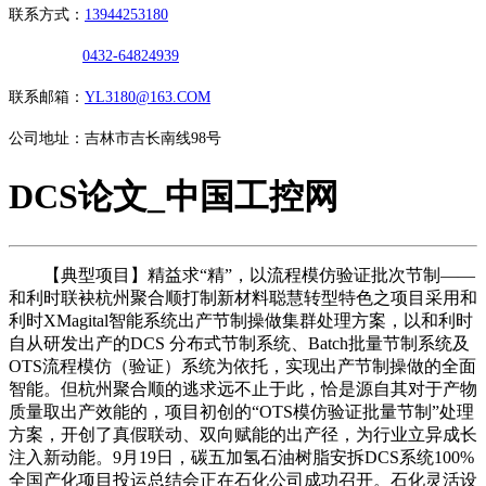
联系方式：
13944253180
0432-64824939
联系邮箱：
YL3180@163.COM
公司地址：吉林市吉长南线98号
DCS论文_中国工控网
【典型项目】精益求“精”，以流程模仿验证批次节制——
和利时联袂杭州聚合顺打制新材料聪慧转型特色之项目采用和
利时XMagital智能系统出产节制操做集群处理方案，以和利时
自从研发出产的DCS 分布式节制系统、Batch批量节制系统及
OTS流程模仿（验证）系统为依托，实现出产节制操做的全面
智能。但杭州聚合顺的逃求远不止于此，恰是源自其对于产物
质量取出产效能的，项目初创的“OTS模仿验证批量节制”处理
方案，开创了真假联动、双向赋能的出产径，为行业立异成长
注入新动能。9月19日，碳五加氢石油树脂安拆DCS系统100%
全国产化项目投运总结会正在石化公司成功召开。石化灵活设