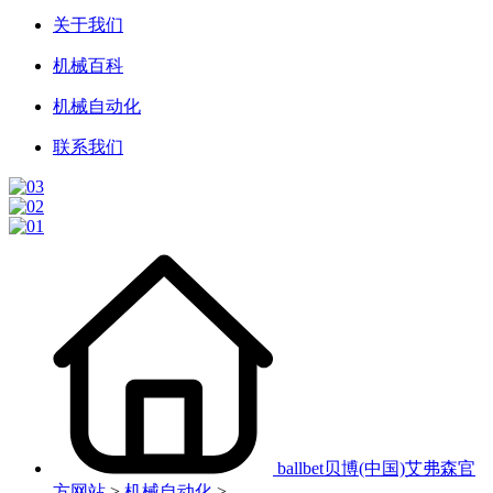
关于我们
机械百科
机械自动化
联系我们
ballbet贝博(中国)艾弗森官
方网站
>
机械自动化
>