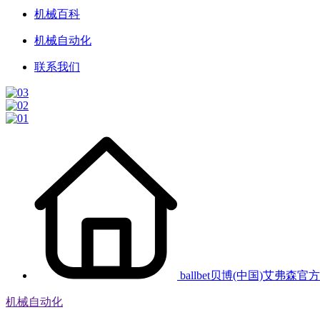
机械百科
机械自动化
联系我们
ballbet贝博(中国)艾弗森官
机械自动化