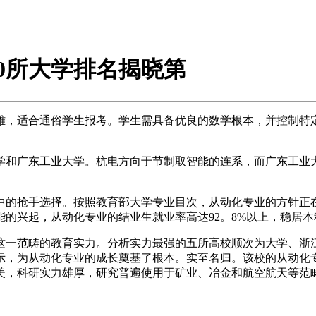
50所大学排名揭晓第
，适合通俗学生报考。学生需具备优良的数学根本，并控制特定
和广东工业大学。杭电方向于节制取智能的连系，而广东工业
的抢手选择。按照教育部大学专业目次，从动化专业的方针正在
的兴起，从动化专业的结业生就业率高达92。8%以上，稳居本
这一范畴的教育实力。分析实力最强的五所高校顺次为大学、浙
示，为从动化专业的成长奠基了根本。实至名归。该校的从动化专
美，科研实力雄厚，研究普遍使用于矿业、冶金和航空航天等范