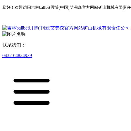
您好！欢迎访问吉林ballbet贝博(中国)艾弗森官方网站矿山机械有限责
联系我们：
0432-64824939