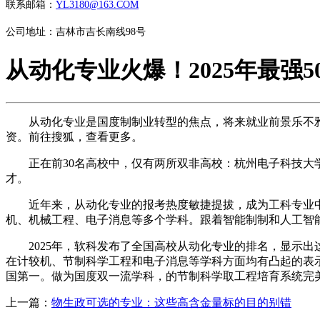
联系邮箱：
YL3180@163.COM
公司地址：吉林市吉长南线98号
从动化专业火爆！2025年最强
从动化专业是国度制制业转型的焦点，将来就业前景乐不雅
资。前往搜狐，查看更多。
正在前30名高校中，仅有两所双非高校：杭州电子科技大学
才。
近年来，从动化专业的报考热度敏捷提拔，成为工科专业中
机、机械工程、电子消息等多个学科。跟着智能制制和人工智能
2025年，软科发布了全国高校从动化专业的排名，显示出
在计较机、节制科学工程和电子消息等学科方面均有凸起的表
国第一。做为国度双一流学科，的节制科学取工程培育系统完
上一篇：
物生政可选的专业：这些高含金量标的目的别错