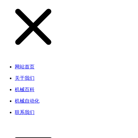
网站首页
关于我们
机械百科
机械自动化
联系我们