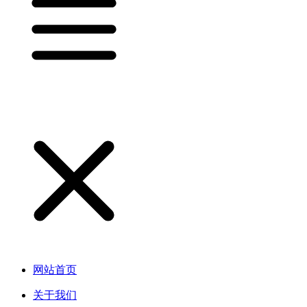
网站首页
关于我们