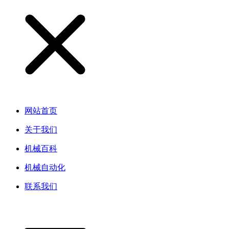
网站首页
关于我们
机械百科
机械自动化
联系我们