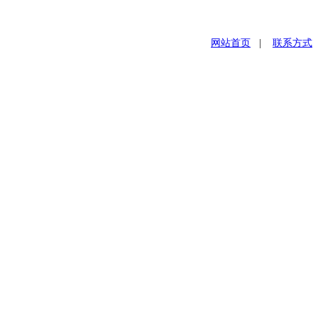
网站首页
|
联系方式