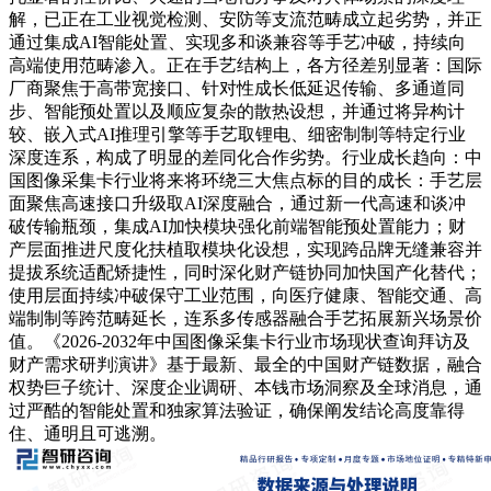
解，已正在工业视觉检测、安防等支流范畴成立起劣势，并正
通过集成AI智能处置、实现多和谈兼容等手艺冲破，持续向
高端使用范畴渗入。正在手艺结构上，各方径差别显著：国际
厂商聚焦于高带宽接口、针对性成长低延迟传输、多通道同
步、智能预处置以及顺应复杂的散热设想，并通过将异构计
较、嵌入式AI推理引擎等手艺取锂电、细密制制等特定行业
深度连系，构成了明显的差同化合作劣势。行业成长趋向：中
国图像采集卡行业将来将环绕三大焦点标的目的成长：手艺层
面聚焦高速接口升级取AI深度融合，通过新一代高速和谈冲
破传输瓶颈，集成AI加快模块强化前端智能预处置能力；财
产层面推进尺度化扶植取模块化设想，实现跨品牌无缝兼容并
提拔系统适配矫捷性，同时深化财产链协同加快国产化替代；
使用层面持续冲破保守工业范围，向医疗健康、智能交通、高
端制制等跨范畴延长，连系多传感器融合手艺拓展新兴场景价
值。《2026-2032年中国图像采集卡行业市场现状查询拜访及
财产需求研判演讲》基于最新、最全的中国财产链数据，融合
权势巨子统计、深度企业调研、本钱市场洞察及全球消息，通
过严酷的智能处置和独家算法验证，确保阐发结论高度靠得
住、通明且可逃溯。