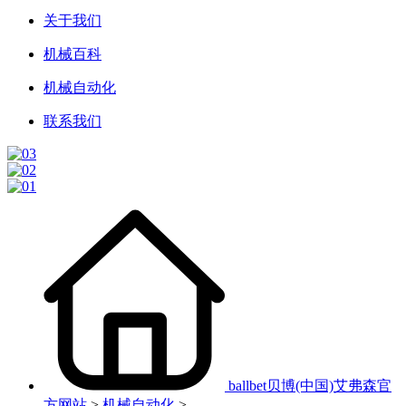
关于我们
机械百科
机械自动化
联系我们
ballbet贝博(中国)艾弗森官
方网站
>
机械自动化
>