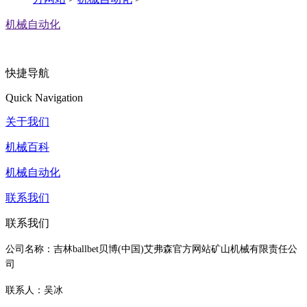
机械自动化
快捷导航
Quick Navigation
关于我们
机械百科
机械自动化
联系我们
联系我们
公司名称：吉林ballbet贝博(中国)艾弗森官方网站矿山机械有限责任公
司
联系人：吴冰