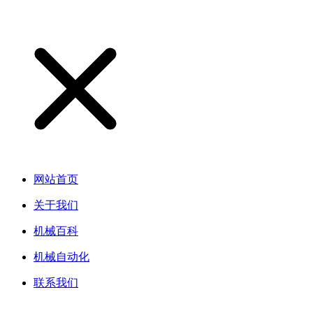
网站首页
关于我们
机械百科
机械自动化
联系我们