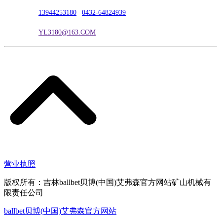
联系电话：
13944253180
|
0432-64824939
电子邮箱：
YL3180@163.COM
营业执照
版权所有：吉林ballbet贝博(中国)艾弗森官方网站矿山机械有
限责任公司
ballbet贝博(中国)艾弗森官方网站