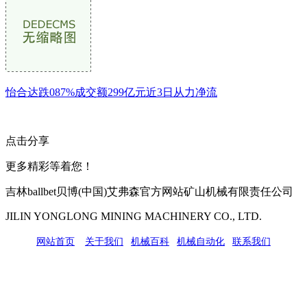
怡合达跌087%成交额299亿元近3日从力净流
点击分享
更多精彩等着您！
吉林ballbet贝博(中国)艾弗森官方网站矿山机械有限责任公司
JILIN YONGLONG MINING MACHINERY CO., LTD.
网站首页
|
关于我们
|
机械百科
|
机械自动化
|
联系我们
公司地址：吉林市吉长南线98号
联系人：吴冰