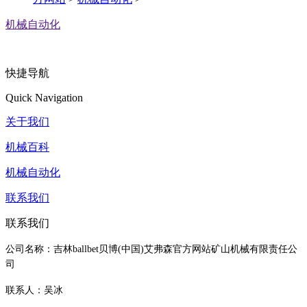
机械自动化
快捷导航
Quick Navigation
关于我们
机械百科
机械自动化
联系我们
联系我们
公司名称：吉林ballbet贝博(中国)艾弗森官方网站矿山机械有限责任公
司
联系人：吴冰