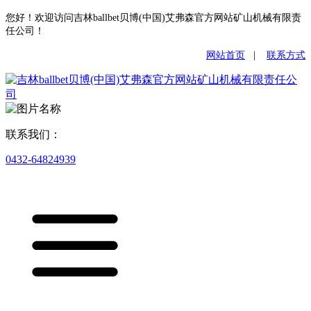
您好！欢迎访问吉林ballbet贝博(中国)艾弗森官方网站矿山机械有限责
任公司！
网站首页
|
联系方式
联系我们：
0432-64824939