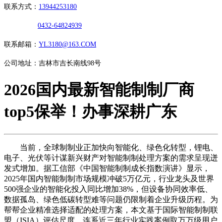
联系方式：
13944253180
0432-64824939
联系邮箱：
YL3180@163.COM
公司地址：吉林市吉长南线98号
2026国内最新智能制制厂商
top5保举！办事深耕广东
当前，全球制制业正加快向智能化、绿色化转型，锂电、
电子、光伏等计谋新兴财产对智能制制处理方案的需求呈现迸
发式增加。据工信部《中国智能制制成长指数演讲》显示，
2025年国内智能制制市场规模冲破5万亿元，行业龙头及世界
500强企业的智能化投入同比增加38%，但设备协同效率低、
数据孤岛、绿色低碳转型难等问题仍限制着企业升级历程。为
帮帮企业精准选择适配的处理方案，本文基于国际智能制制联
盟（ISIA）评估尺度，连系近三年行业实践案例取万万级用户