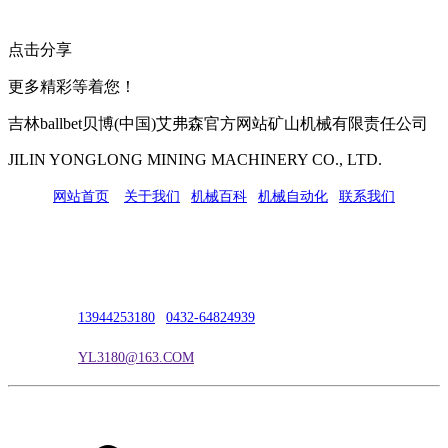
点击分享
更多精彩等着您！
吉林ballbet贝博(中国)艾弗森官方网站矿山机械有限责任公司
JILIN YONGLONG MINING MACHINERY CO., LTD.
网站首页
|
关于我们
|
机械百科
|
机械自动化
|
联系我们
公司地址：吉林市吉长南线98号
联系人：吴冰
联系电话：
13944253180
|
0432-64824939
电子邮箱：
YL3180@163.COM