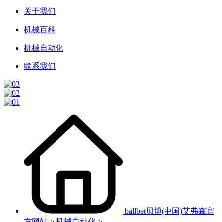
关于我们
机械百科
机械自动化
联系我们
ballbet贝博(中国)艾弗森官
方网站
>
机械自动化
>