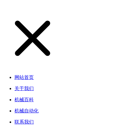
网站首页
关于我们
机械百科
机械自动化
联系我们