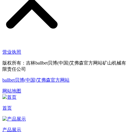
营业执照
版权所有：吉林ballbet贝博(中国)艾弗森官方网站矿山机械有
限责任公司
ballbet贝博(中国)艾弗森官方网站
网站地图
首页
产品展示