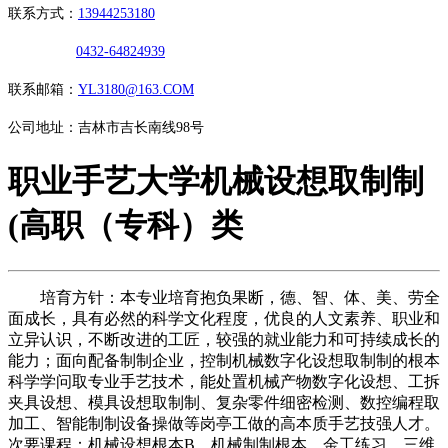
联系方式：
13944253180
0432-64824939
联系邮箱：
YL3180@163.COM
公司地址：吉林市吉长南线98号
职业手艺大学机械设想取制制
(高职（专科）类
培育方针：本专业培育抱负果断，德、智、体、美、劳全
面成长，具有必然的科学文化程度，优良的人文素养、职业和
立异认识，不断改进的工匠，较强的就业能力和可持续成长的
能力；面向配备制制企业，控制机械数字化设想取制制的根本
科学学问取专业手艺技术，能处置机械产物数字化设想、工拆
夹具设想、模具设想取制制、复杂零件细密检测、数控编程取
加工、智能制制设备操做等岗亭工做的高本质手艺技强人才。
次要课程：机械设想根本B、机械制制根本、金工练习、三维