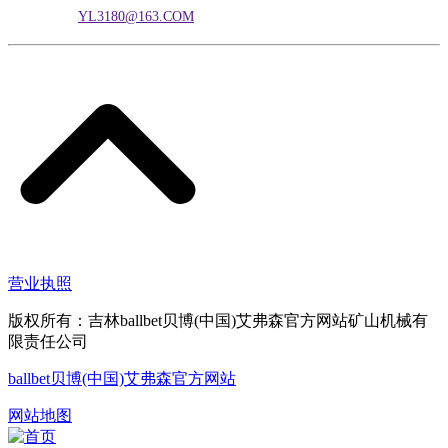
电子邮箱：
YL3180@163.COM
营业执照
版权所有：吉林ballbet贝博(中国)艾弗森官方网站矿山机械有
限责任公司
ballbet贝博(中国)艾弗森官方网站
网站地图