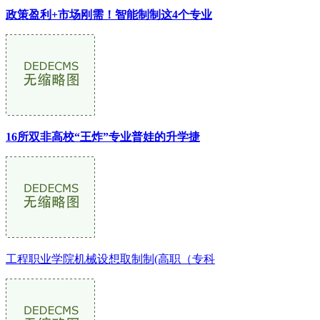
政策盈利+市场刚需！智能制制这4个专业
16所双非高校“王炸”专业普娃的升学捷
工程职业学院机械设想取制制(高职（专科