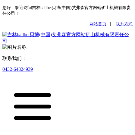
您好！欢迎访问吉林ballbet贝博(中国)艾弗森官方网站矿山机械有限责
任公司！
网站首页
|
联系方式
联系我们：
0432-64824939