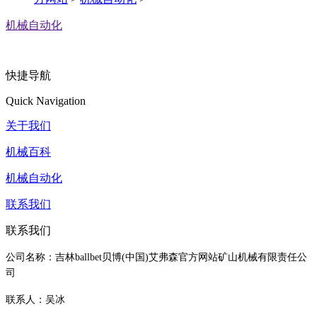
机械自动化
快捷导航
Quick Navigation
关于我们
机械百科
机械自动化
联系我们
联系我们
公司名称：吉林ballbet贝博(中国)艾弗森官方网站矿山机械有限责任公
司
联系人：吴冰