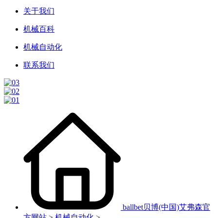
关于我们
机械百科
机械自动化
联系我们
ballbet贝博(中国)艾弗森官
方网站
>
机械自动化
>