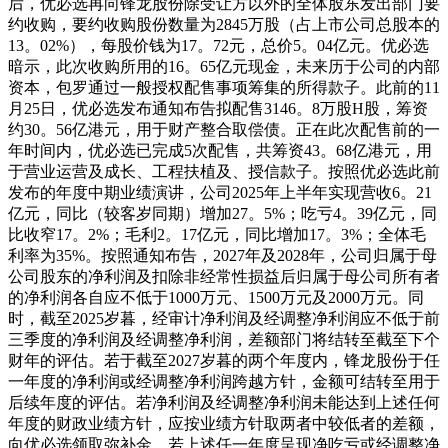
后，优必选再向锋龙股份除受让方以外的全体股东发出部门要
约收购，要约收购股份数量为2845万股（占上市公司总股本的
13。02%），每股价钱为17。72元，总价5。04亿元。优必选
暗示，此次收购所用的16。65亿元现金，未来历于公司的内部
资本，包罗通过一般授权配售事项筹集的所得款子。此前的11
月25日，优必选发布通知布告拟配售3146。8万股H股，筹资
约30。56亿港元，用于财产整合取偿债。正在此次配售前的一
年时间内，优必选已完成5次配售，共筹资43。68亿港元，用
于营业运营及成长、工程扶植及、授信款子。按照优必选此前
发布的年度中期业绩演讲，公司2025年上半年实现营收6。21
亿元，同比（较客岁同期）增加27。5%；吃亏4。39亿元，同
比收窄17。2%；毛利2。17亿元，同比增加17。3%；全体毛
利率为35%。按照通知布告，2027年及2028年，公司归属于母
公司股东的净利润及扣除非经常性损益后归属于母公司所有者
的净利润各自应不低于1000万元、1500万元及2000万元。同
时，截至2025岁暮，经审计净利润及经调整净利润应不低于前
三季度的净利润及经调整净利润，差额部门将结转至截至下个
财年的评估。若于截至2027岁暮的两个年度内，锋龙股份于任
一年度的净利润或经调整净利润跨越方针，金额可结转至用于
后续年度的评估。若净利润及经调整净利润未能达到上述任何
年度的财政业绩方针，应按业绩方针取两者中较低者的差额，
向优必选领取弥补金。若上述任一年度呈现净吃亏或经调整净