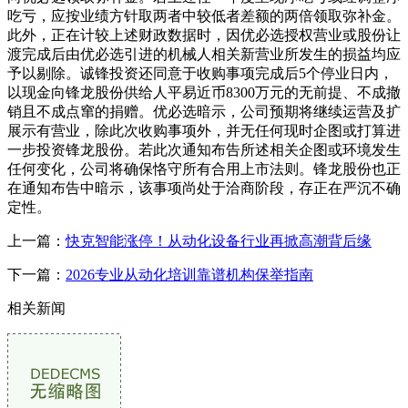
吃亏，应按业绩方针取两者中较低者差额的两倍领取弥补金。
此外，正在计较上述财政数据时，因优必选授权营业或股份让
渡完成后由优必选引进的机械人相关新营业所发生的损益均应
予以剔除。诚锋投资还同意于收购事项完成后5个停业日内，
以现金向锋龙股份供给人平易近币8300万元的无前提、不成撤
销且不成点窜的捐赠。优必选暗示，公司预期将继续运营及扩
展示有营业，除此次收购事项外，并无任何现时企图或打算进
一步投资锋龙股份。若此次通知布告所述相关企图或环境发生
任何变化，公司将确保恪守所有合用上市法则。锋龙股份也正
在通知布告中暗示，该事项尚处于洽商阶段，存正在严沉不确
定性。
上一篇：
快克智能涨停！从动化设备行业再掀高潮背后缘
下一篇：
2026专业从动化培训靠谱机构保举指南
相关新闻