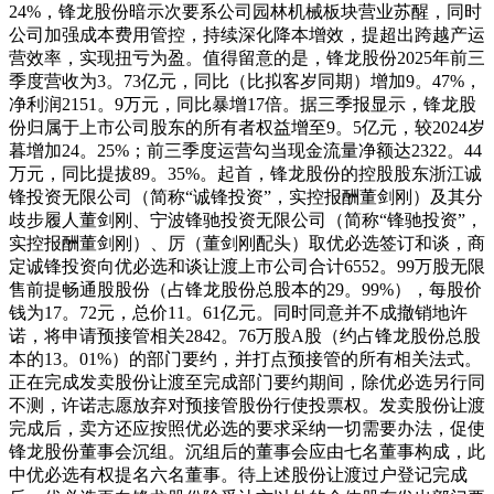
24%，锋龙股份暗示次要系公司园林机械板块营业苏醒，同时
公司加强成本费用管控，持续深化降本增效，提超出跨越产运
营效率，实现扭亏为盈。值得留意的是，锋龙股份2025年前三
季度营收为3。73亿元，同比（比拟客岁同期）增加9。47%，
净利润2151。9万元，同比暴增17倍。据三季报显示，锋龙股
份归属于上市公司股东的所有者权益增至9。5亿元，较2024岁
暮增加24。25%；前三季度运营勾当现金流量净额达2322。44
万元，同比提拔89。35%。起首，锋龙股份的控股股东浙江诚
锋投资无限公司（简称“诚锋投资”，实控报酬董剑刚）及其分
歧步履人董剑刚、宁波锋驰投资无限公司（简称“锋驰投资”，
实控报酬董剑刚）、厉（董剑刚配头）取优必选签订和谈，商
定诚锋投资向优必选和谈让渡上市公司合计6552。99万股无限
售前提畅通股股份（占锋龙股份总股本的29。99%），每股价
钱为17。72元，总价11。61亿元。同时同意并不成撤销地许
诺，将申请预接管相关2842。76万股A股（约占锋龙股份总股
本的13。01%）的部门要约，并打点预接管的所有相关法式。
正在完成发卖股份让渡至完成部门要约期间，除优必选另行同
不测，许诺志愿放弃对预接管股份行使投票权。发卖股份让渡
完成后，卖方还应按照优必选的要求采纳一切需要办法，促使
锋龙股份董事会沉组。沉组后的董事会应由七名董事构成，此
中优必选有权提名六名董事。待上述股份让渡过户登记完成