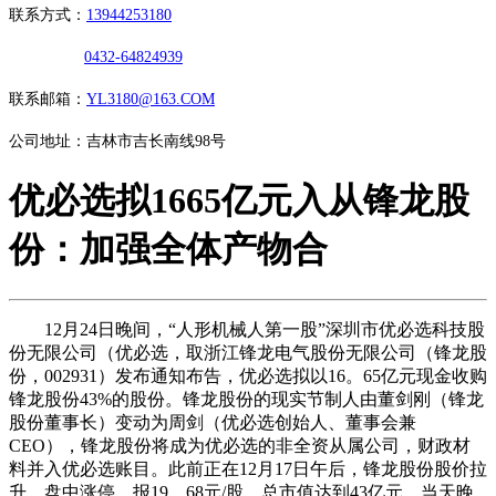
联系方式：
13944253180
0432-64824939
联系邮箱：
YL3180@163.COM
公司地址：吉林市吉长南线98号
优必选拟1665亿元入从锋龙股
份：加强全体产物合
12月24日晚间，“人形机械人第一股”深圳市优必选科技股
份无限公司（优必选，取浙江锋龙电气股份无限公司（锋龙股
份，002931）发布通知布告，优必选拟以16。65亿元现金收购
锋龙股份43%的股份。锋龙股份的现实节制人由董剑刚（锋龙
股份董事长）变动为周剑（优必选创始人、董事会兼
CEO），锋龙股份将成为优必选的非全资从属公司，财政材
料并入优必选账目。此前正在12月17日午后，锋龙股份股价拉
升，盘中涨停，报19。68元/股，总市值达到43亿元，当天晚