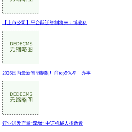
【上市公司】平台跃迁智制将来：博俊科
2026国内最新智能制制厂商top5保举！办事
行业迸发产量“双增” 中证机械人指数近