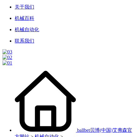
关于我们
机械百科
机械自动化
联系我们
ballbet贝博(中国)艾弗森官
方网站
>
机械自动化
>