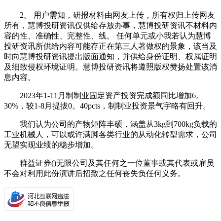
2。 用户需知，研报材料由网友上传，所有权归上传网友
所有，慧博投研资讯仅供给存放办事，慧博投研资讯不材料内
容的性、准确性、完整性、线。 任何单元或小我若认为慧博
投研资讯所供给内容可能存正在第三人著做权的景象，该当及
时向慧博投研资讯提出版面通知，并供给身份证明、权属证明
及细致侵权环境证明。慧博投研资讯将遵照版权赞扬处置该消
息内容。
2023年1-11月制制业固定资产投资完成额同比增加6。
30%，较1-8月提拔0。40pcts，制制业投资景气宇略有回升。
我们认为公司的产物矩阵丰硕，涵盖从3kg到700kg负载的
工业机械人，可以或许满脚各类行业的从动化转型需求，公司
无望实现业绩的稳步增加。
群益证券()无限公司及其任何之一位董事或其代表或雇员
不会对利用此份演讲后招致之任何丧失负任何义务。