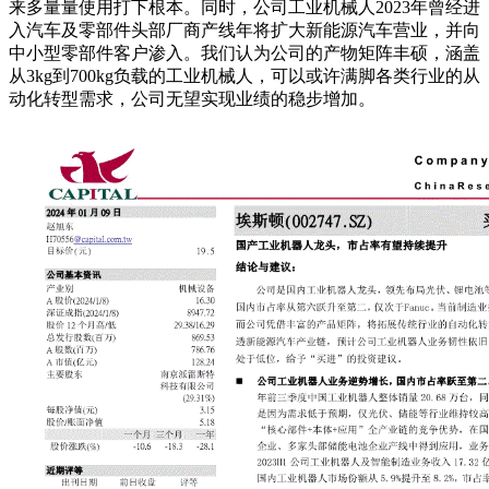
来多量量使用打下根本。同时，公司工业机械人2023年曾经进
入汽车及零部件头部厂商产线年将扩大新能源汽车营业，并向
中小型零部件客户渗入。我们认为公司的产物矩阵丰硕，涵盖
从3kg到700kg负载的工业机械人，可以或许满脚各类行业的从
动化转型需求，公司无望实现业绩的稳步增加。