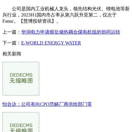
公司是国内工业机械人龙头，领先结构光伏、锂电池等新
兴行业，2023H1国内市占率从第六跃升至第二，仅次于
Fanuc。【慧博投研资讯】。
上一篇：
华润电力申请熔盐储热耦合煤电机组的协同运转
下一篇：
E-WORLD ENERGY WATER
相关新闻
怡合达：公司有向CPO范畴厂商供给部门零