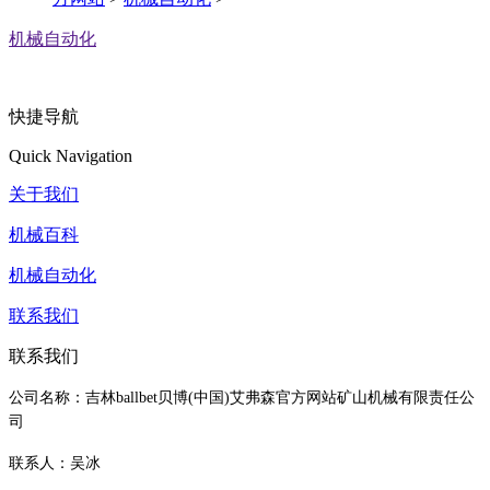
机械自动化
快捷导航
Quick Navigation
关于我们
机械百科
机械自动化
联系我们
联系我们
公司名称：吉林ballbet贝博(中国)艾弗森官方网站矿山机械有限责任公
司
联系人：吴冰