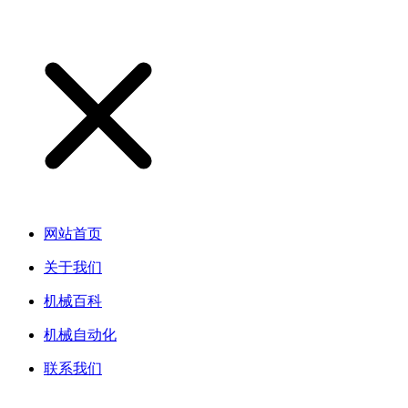
网站首页
关于我们
机械百科
机械自动化
联系我们