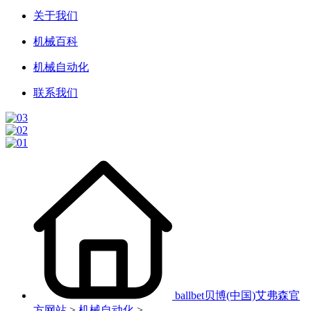
关于我们
机械百科
机械自动化
联系我们
ballbet贝博(中国)艾弗森官
方网站
>
机械自动化
>