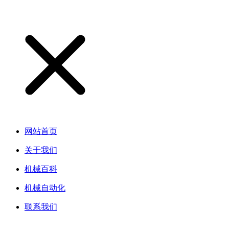
网站首页
关于我们
机械百科
机械自动化
联系我们