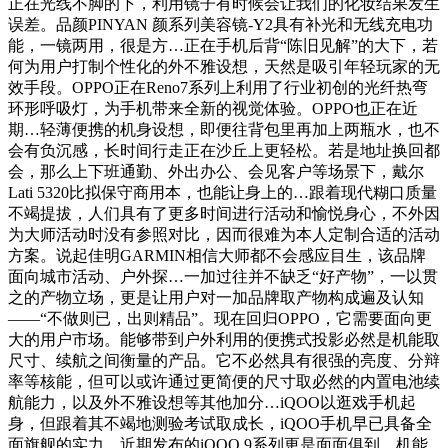
正在光线不脚的下，利用镜子有时候会让我们的化妆结果发生
误差。品颜PINYAN 颜系列美容镜-Y2具有补光和无线充电功
能，一镜两用，很是方…正在手机后背“陈旧见解”的大下，若
何为用户打制个性化的外不雅设想，天然是吸引年轻玩家的无
效手段。OPPO正在Reno7系列上利用了行业初创的光纤热弯
环形呼吸灯，为手机带来全新的视觉体验。OPPO也正在近
期…轻薄便携的机身设想，即便往背包里再加上两瓶水，也不
会有负沉感，长时间行走正在沙丘上更轻松。若是地址换回都
会，那么上下班通勤、外出办公、会见客户等场景下，戴尔
Lati 5320比拟保守商用本，也能让身上的…跟着现代糊口质量
不竭提拔，人们具有了更多时间进行活动和愉悦身心，不外因
为大师活动时没有参照对比，因而很难为本人定制合适的活动
方案。说起佳明GARMIN相信大师都不会感应目生，该品牌
面向城市活动、户外探…一加过往并不缺乏“好产物”，一以贯
之的产物立场，更是让用户对一加品牌取产物构成遍及认知
——“不做则已，出则精品”。现在回归OPPO，它需要面向更
大的用户市场。能够带到户外利用的便携式投影必然是机能取
尺寸、续航之间衡量的产品。它不必然具有很强的亮度、分辩
率等核能，但可以或许通过更简便的尺寸取必然的内置电池续
航能力，以及外不雅设想等其他加分…iQOO以逛戏手机起
身，但跟着其不竭地测验考试取成长，iQOO手机早已具备全
面旗舰的实力。近期发布的iQOO 9系列更是面面俱到，机能