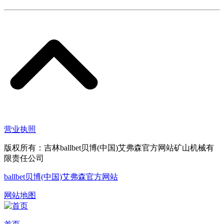
营业执照
版权所有：吉林ballbet贝博(中国)艾弗森官方网站矿山机械有
限责任公司
ballbet贝博(中国)艾弗森官方网站
网站地图