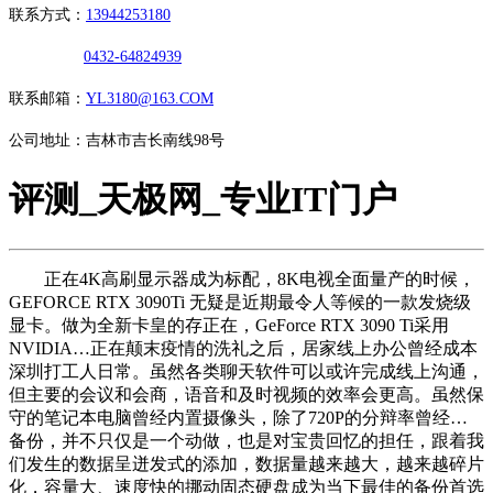
联系方式：
13944253180
0432-64824939
联系邮箱：
YL3180@163.COM
公司地址：吉林市吉长南线98号
评测_天极网_专业IT门户
正在4K高刷显示器成为标配，8K电视全面量产的时候，
GEFORCE RTX 3090Ti 无疑是近期最令人等候的一款发烧级
显卡。做为全新卡皇的存正在，GeForce RTX 3090 Ti采用
NVIDIA…正在颠末疫情的洗礼之后，居家线上办公曾经成本
深圳打工人日常。虽然各类聊天软件可以或许完成线上沟通，
但主要的会议和会商，语音和及时视频的效率会更高。虽然保
守的笔记本电脑曾经内置摄像头，除了720P的分辩率曾经…
备份，并不只仅是一个动做，也是对宝贵回忆的担任，跟着我
们发生的数据呈迸发式的添加，数据量越来越大，越来越碎片
化，容量大、速度快的挪动固态硬盘成为当下最佳的备份首选