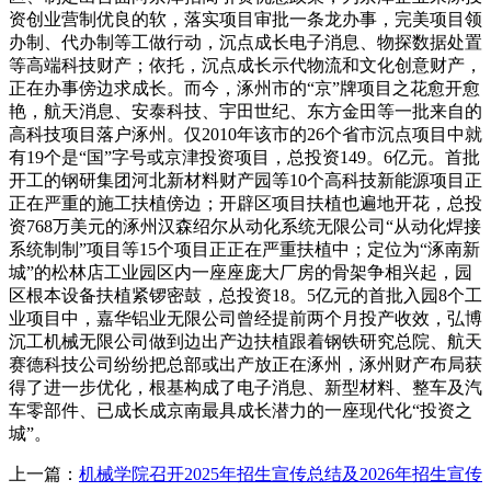
资创业营制优良的软，落实项目审批一条龙办事，完美项目领
办制、代办制等工做行动，沉点成长电子消息、物探数据处置
等高端科技财产；依托，沉点成长示代物流和文化创意财产，
正在办事傍边求成长。而今，涿州市的“京”牌项目之花愈开愈
艳，航天消息、安泰科技、宇田世纪、东方金田等一批来自的
高科技项目落户涿州。仅2010年该市的26个省市沉点项目中就
有19个是“国”字号或京津投资项目，总投资149。6亿元。首批
开工的钢研集团河北新材料财产园等10个高科技新能源项目正
正在严重的施工扶植傍边；开辟区项目扶植也遍地开花，总投
资768万美元的涿州汉森绍尔从动化系统无限公司“从动化焊接
系统制制”项目等15个项目正正在严重扶植中；定位为“涿南新
城”的松林店工业园区内一座座庞大厂房的骨架争相兴起，园
区根本设备扶植紧锣密鼓，总投资18。5亿元的首批入园8个工
业项目中，嘉华铝业无限公司曾经提前两个月投产收效，弘博
沉工机械无限公司做到边出产边扶植跟着钢铁研究总院、航天
赛德科技公司纷纷把总部或出产放正在涿州，涿州财产布局获
得了进一步优化，根基构成了电子消息、新型材料、整车及汽
车零部件、已成长成京南最具成长潜力的一座现代化“投资之
城”。
上一篇：
机械学院召开2025年招生宣传总结及2026年招生宣传