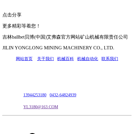
点击分享
更多精彩等着您！
吉林ballbet贝博(中国)艾弗森官方网站矿山机械有限责任公司
JILIN YONGLONG MINING MACHINERY CO., LTD.
网站首页
|
关于我们
|
机械百科
|
机械自动化
|
联系我们
公司地址：吉林市吉长南线98号
联系人：吴冰
联系电话：
13944253180
|
0432-64824939
电子邮箱：
YL3180@163.COM