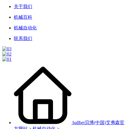
关于我们
机械百科
机械自动化
联系我们
ballbet贝博(中国)艾弗森官
方网站
>
机械自动化
>